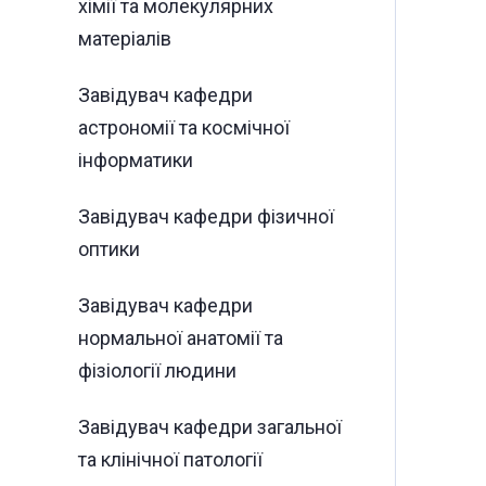
хімії та молекулярних
матеріалів
Завідувач кафедри
астрономії та космічної
інформатики
Завідувач кафедри фізичної
оптики
Завідувач кафедри
нормальної анатомії та
фізіології людини
Завідувач кафедри загальної
та клінічної патології