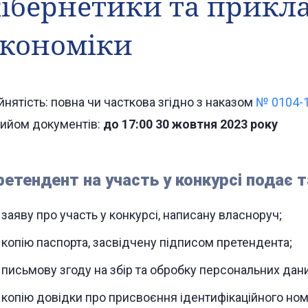
ібернетики та прикл
економіки
йнятість: повна чи часткова згідно з наказом
№ 0104-1
ийом документів:
до 17:00 30 жовтня 2023 року
ретендент на участь у конкурсі подає т
заяву про участь у конкурсі, написану власноруч;
копію паспорта, засвідчену підписом претендента;
письмову згоду на збір та обробку персональних дани
копію довідки про присвоєння ідентифікаційного ном