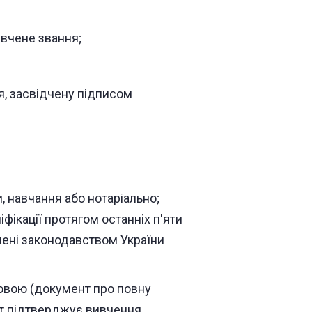
 вчене звання;
я, засвідчену підписом
, навчання або нотаріально;
фікації протягом останніх п'яти
ачені законодавством України
овою (документ про повну
нт підтверджує вивчення