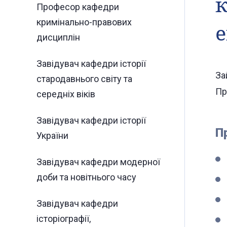
к
Професор кафедри
кримінально-правових
дисциплін
Завідувач кафедри історії
За
стародавнього світу та
Пр
середніх віків
Завідувач кафедри історії
П
України
Завідувач кафедри модерної
доби та новітнього часу
Завідувач кафедри
історіографії,