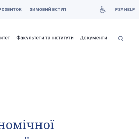
РОЗВИТОК
ЗИМОВИЙ ВСТУП
PSY HELP
итет
Факультети та інститути
Документи
номічної