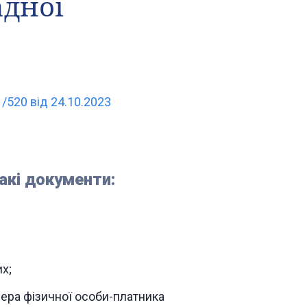
адної
/520 вiд 24.10.2023
акі документи:
х;
ера фізичної особи-платника