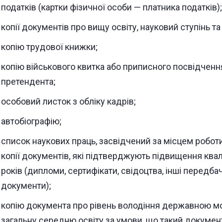
податків (картки фізичної особи — платника податків);
копії документів про вищу освіту, науковий ступінь та
копію трудової книжки;
копію військового квитка або приписного посвідченн
претендента;
особовий листок з обліку кадрів;
автобіографію;
список наукових праць, засвідчений за місцем роботи
копії документів, які підтверджують підвищення квалі
років (дипломи, сертифікати, свідоцтва, інші передб
документи);
копію документа про рівень володіння державною м
загальну середню освіту за умови, що такий докуме