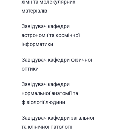
хімії та молекулярних
матеріалів
Завідувач кафедри
астрономії та космічної
інформатики
Завідувач кафедри фізичної
оптики
Завідувач кафедри
нормальної анатомії та
фізіології людини
Завідувач кафедри загальної
та клінічної патології