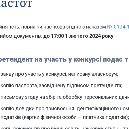
астот
йнятість: повна чи часткова згідно з наказом
№ 0104-1
ийом документів:
до 17:00 1 лютого 2024 року
ретендент на участь у конкурсі подає т
заяву про участь у конкурсі, написану власноруч;
копію паспорта, засвідчену підписом претендента;
письмову згоду на збір та обробку персональних дани
копію довідки про присвоєння ідентифікаційного ном
податків (картки фізичної особи — платника податків);
копії документів про вищу освіту, науковий ступінь та