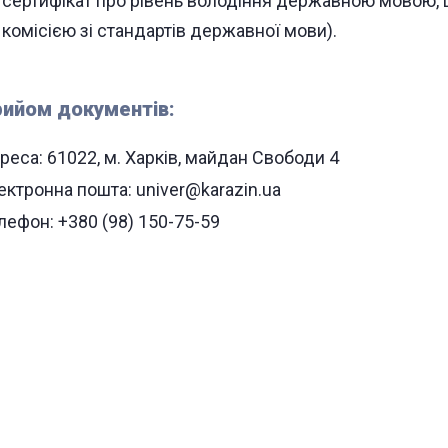
сертифікат про рівень володіння державною мовою,
комісією зі стандартів державної мови).
ийом документів:
реса: 61022, м. Харків, майдан Свободи 4
ектронна пошта: univer@karazin.ua
лефон: +380 (98) 150-75-59