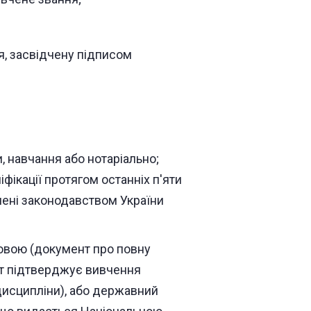
я, засвідчену підписом
, навчання або нотаріально;
фікації протягом останніх п'яти
ачені законодавством України
овою (документ про повну
нт підтверджує вивчення
дисципліни), або державний