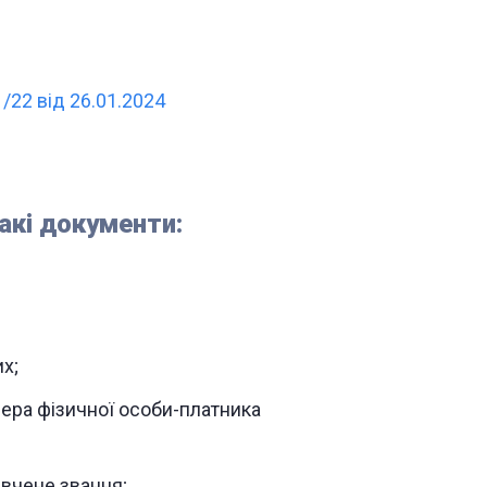
/22 від 26.01.2024
акі документи:
х;
ера фізичної особи-платника
 вчене звання;