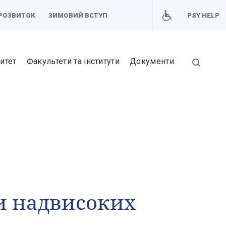
РОЗВИТОК
ЗИМОВИЙ ВСТУП
PSY HELP
итет
Факультети та інститути
Документи
и надвисоких