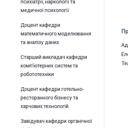
психіатрії, наркології та
медичної психології
Доцент кафедри
Пр
математичного моделювання
та аналізу даних
Ад
Ел
Старший викладач кафедри
Те
комп’ютерних систем та
робототехніки
Доцент кафедри готельно-
ресторанного бізнесу та
харчових технологій
Завідувач кафедри органічної