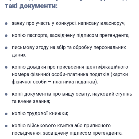
такі документи:
заяву про участь у конкурсі, написану власноруч;
копію паспорта, засвідчену підписом претендента;
письмову згоду на збір та обробку персональних
даних;
копію довідки про присвоєння ідентифікаційного
номера фізичної особи-платника податків (картки
фізичної особи — платника податків);
копії документів про вищу освіту, науковий ступінь
та вчене звання;
копію трудової книжки;
копію військового квитка або приписного
посвідчення, засвідчену підписом претендента;