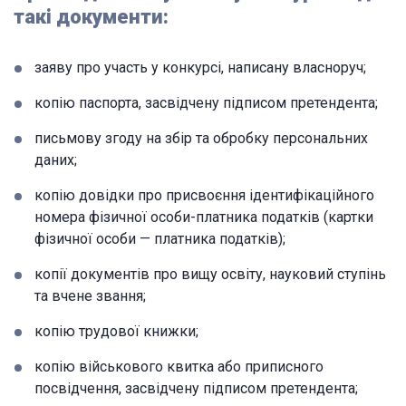
такі документи:
заяву про участь у конкурсі, написану власноруч;
копію паспорта, засвідчену підписом претендента;
письмову згоду на збір та обробку персональних
даних;
копію довідки про присвоєння ідентифікаційного
номера фізичної особи-платника податків (картки
фізичної особи — платника податків);
копії документів про вищу освіту, науковий ступінь
та вчене звання;
копію трудової книжки;
копію військового квитка або приписного
посвідчення, засвідчену підписом претендента;