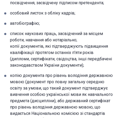
посвідчення, засвідчену підписом претендента;
особовий листок з обліку кадрів;
автобіографію;
список наукових праць, засвідчений за місцем
роботи, навчання або нотаріально;
копії документів, які підтверджують підвищення
кваліфікації протягом останніх п'яти років
(дипломи, сертифікати, свідоцтва, інші передбачені
законодавством України документи);
копію документа про рівень володіння державною
мовою (документ про повну загальну середню
освіту за умови, що такий документ підтверджує
вивчення особою української мови як навчального
предмета (дисципліни), або державний сертифікат
про рівень володіння державною мовою, що
видається Національною комісією зі стандартів