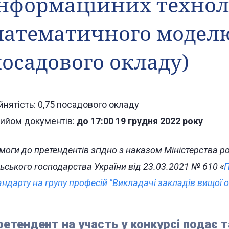
нформаційних технол
атематичного моделю
осадового окладу)
йнятість: 0,75
посадового окладу
ийом документів:
до 17:00 19 грудня 2022 року
моги до претендентів згідно з наказом Міністерства роз
льського господарства України від 23.03.2021 № 610 «
П
андарту на групу професій "Викладачі закладів вищої о
ретендент на участь у конкурсі подає т