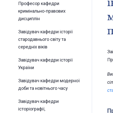
і
Професор кафедри
кримінально-правових
м
дисциплін
п
Завідувач кафедри історії
стародавнього світу та
середніх віків
За
Пр
Завідувач кафедри історії
України
Ви
Завідувач кафедри модерної
сі
доби та новітнього часу
ст
Завідувач кафедри
історіографії,
П