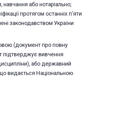
, навчання або нотаріально;
фікації протягом останніх п'яти
ачені законодавством України
овою (документ про повну
нт підтверджує вивчення
дисципліни), або державний
 що видається Національною