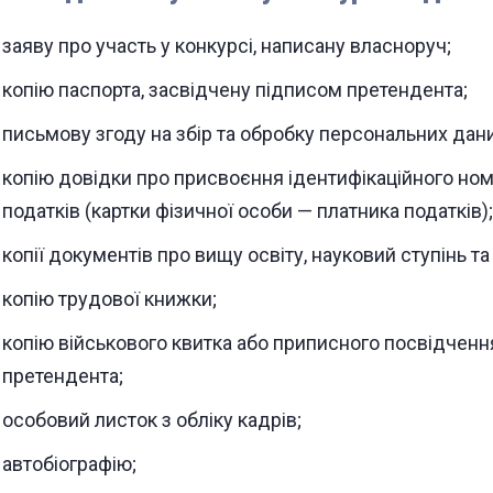
заяву про участь у конкурсі, написану власноруч;
копію паспорта, засвідчену підписом претендента;
письмову згоду на збір та обробку персональних дани
копію довідки про присвоєння ідентифікаційного ном
податків (картки фізичної особи — платника податків);
копії документів про вищу освіту, науковий ступінь та
копію трудової книжки;
копію військового квитка або приписного посвідченн
претендента;
особовий листок з обліку кадрів;
автобіографію;