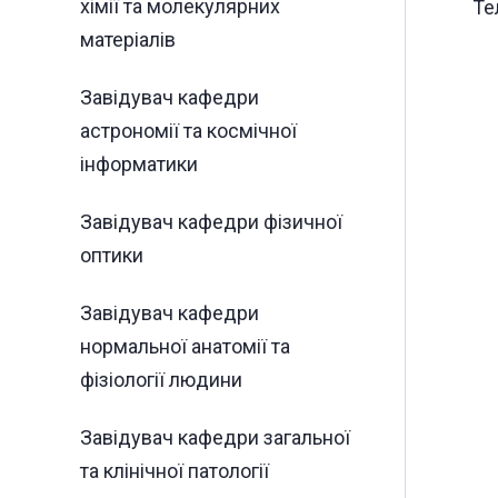
хімії та молекулярних
Те
матеріалів
Завідувач кафедри
астрономії та космічної
інформатики
Завідувач кафедри фізичної
оптики
Завідувач кафедри
нормальної анатомії та
фізіології людини
Завідувач кафедри загальної
та клінічної патології