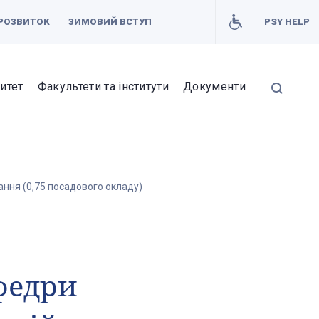
РОЗВИТОК
ЗИМОВИЙ ВСТУП
PSY HELP
итет
Факультети та інститути
Документи
ння (0,75 посадового окладу)
федри