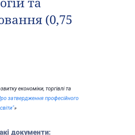
огій та
вання (0,75
витку економіки, торгівлі та
ро затвердження професійного
світи"
»
акі документи: