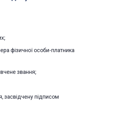
х;
ера фізичної особи-платника
 вчене звання;
я, засвідчену підписом