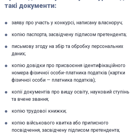
такі документи:
заяву про участь у конкурсі, написану власноруч;
копію паспорта, засвідчену підписом претендента;
письмову згоду на збір та обробку персональних
даних;
копію довідки про присвоєння ідентифікаційного
номера фізичної особи-платника податків (картки
фізичної особи — платника податків);
копії документів про вищу освіту, науковий ступінь
та вчене звання;
копію трудової книжки;
копію військового квитка або приписного
посвідчення, засвідчену підписом претендента;