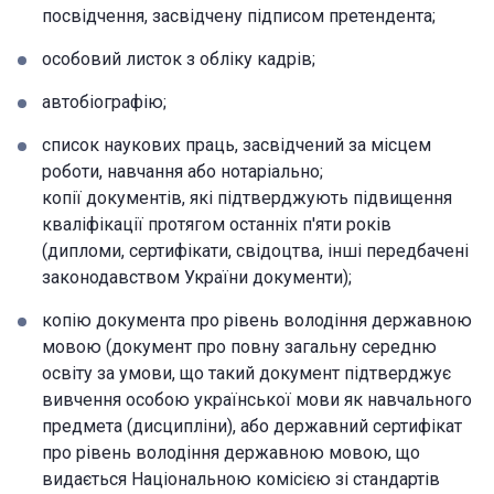
посвідчення, засвідчену підписом претендента;
особовий листок з обліку кадрів;
автобіографію;
список наукових праць, засвідчений за місцем
роботи, навчання або нотаріально;
копії документів, які підтверджують підвищення
кваліфікації протягом останніх п'яти років
(дипломи, сертифікати, свідоцтва, інші передбачені
законодавством України документи);
копію документа про рівень володіння державною
мовою (документ про повну загальну середню
освіту за умови, що такий документ підтверджує
вивчення особою української мови як навчального
предмета (дисципліни), або державний сертифікат
про рівень володіння державною мовою, що
видається Національною комісією зі стандартів