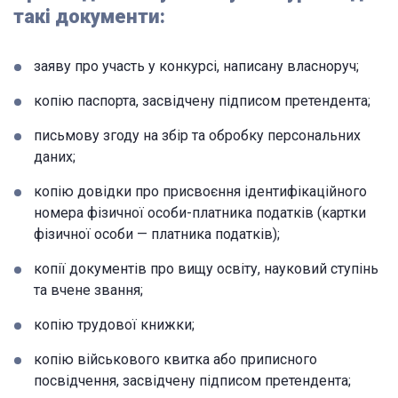
такі документи:
заяву про участь у конкурсі, написану власноруч;
копію паспорта, засвідчену підписом претендента;
письмову згоду на збір та обробку персональних
даних;
копію довідки про присвоєння ідентифікаційного
номера фізичної особи-платника податків (картки
фізичної особи — платника податків);
копії документів про вищу освіту, науковий ступінь
та вчене звання;
копію трудової книжки;
копію військового квитка або приписного
посвідчення, засвідчену підписом претендента;