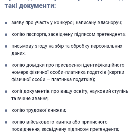
такі документи:
заяву про участь у конкурсі, написану власноруч;
копію паспорта, засвідчену підписом претендента;
письмову згоду на збір та обробку персональних
даних;
копію довідки про присвоєння ідентифікаційного
номера фізичної особи-платника податків (картки
фізичної особи — платника податків);
копії документів про вищу освіту, науковий ступінь
та вчене звання;
копію трудової книжки;
копію військового квитка або приписного
посвідчення, засвідчену підписом претендента;