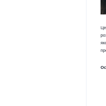
Це
ро
як
пр
Ос