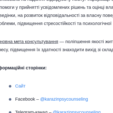
помоги у прийнятті усвідомлених рішень та оцінці вл
ведінки, на розвиток відповідальності за власну пове
облеми, підвищення стресостійкості та психологічної 
новна мета консультування
— поліпшення якості жит
ресу, підвищення їх здатності знаходити вихід зі скл
формаційні сторінки:
Сайт
Facebook –
@karazinpsycounseling
Telegram-канал –
@karazinpsycounseling