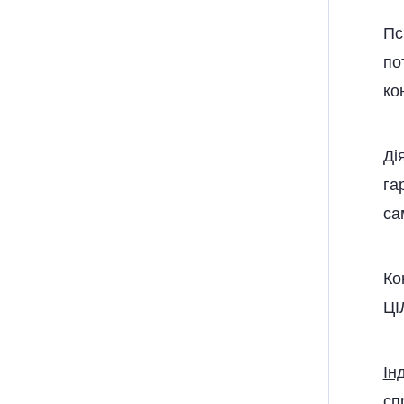
Пс
по
ко
Ді
га
са
Ко
ЦІ
Ін
сп