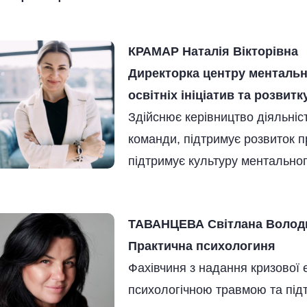
КРАМАР Наталія Вікторівна
Директорка центру ментальн
освітніх ініціатив та розвитк
Здійснює керівництво діяльніс
команди, підтримує розвиток п
підтримує культуру ментальног
ТАВАНЦЕВА Світлана Волод
Практична психологиня
Фахівчиня з надання кризової 
психологічною травмою та підт