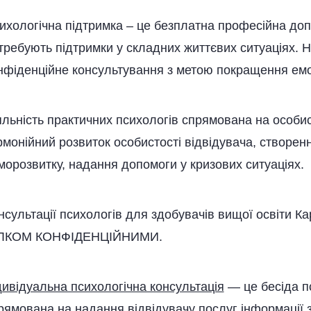
ихологічна підтримка – це безплатна професійна допо
требують підтримки у складних життєвих ситуаціях. 
нфіденційне консультування з метою покращення емо
яльність практичних психологів спрямована на особис
рмонійний розвиток особистості відвідувача, створе
морозвитку, надання допомоги у кризових ситуаціях.
нсультації психологів для здобувачів вищої освіти 
ЛКОМ КОНФІДЕНЦІЙНИМИ.
дивідуальна психологічна консультація
— це бесіда пс
рямована на надання відвідувачу послуг інформації з