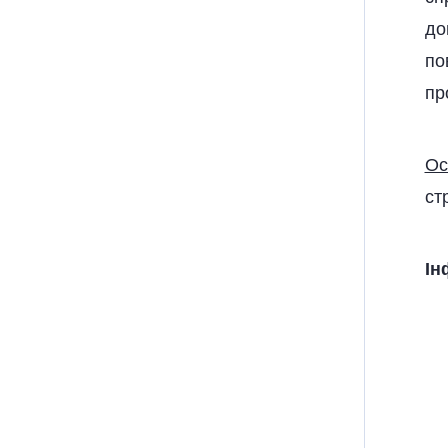
до
по
пр
Ос
ст
Ін