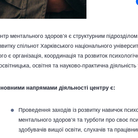
нтр ментального здоров’я є структурним підрозділом у
звитку спільнот Харківського національного університе
ого є організація, координація та розвиток психологічн
освітницька, освітня та науково-практична діяльність 
новними напрямами діяльності центру є:
Проведення заходів із розвитку навичок психо
ментального здоров’я та турботи про своє пс
здобувачів вищої освіти, слухачів та працівни