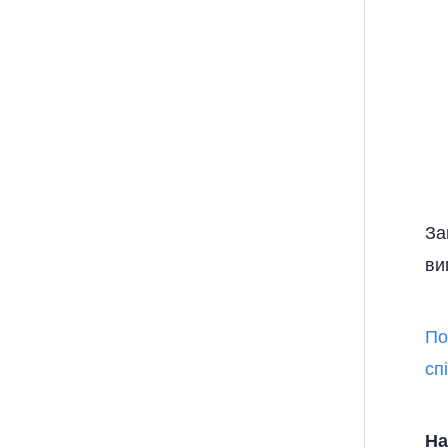
За
ви
По
сп
На