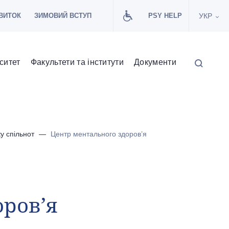
ВИТОК
ЗИМОВИЙ ВСТУП
PSY HELP
УКР
ситет
Факультети та інститути
Документи
ку спільнот
Центр ментального здоров’я
ров’я