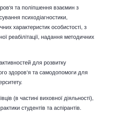
оров'я та поліпшення взаємин з
ування психодіагностики,
чних характеристик особистості, з
чної реабілітації, надання методичних
 активностей для розвитку
ного здоров’я та самодопомоги для
ерситету.
вців (в частині виховної діяльності),
актики студентів та аспірантів.