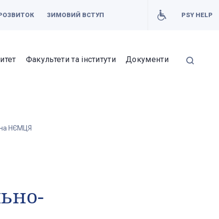
РОЗВИТОК
ЗИМОВИЙ ВСТУП
PSY HELP
итет
Факультети та інститути
Документи
тина НЄМЦЯ
ьно-