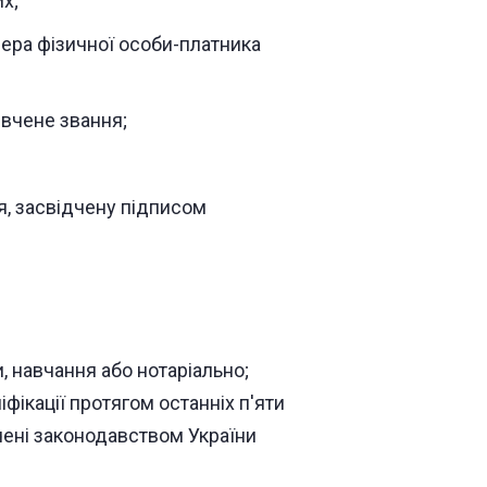
х;
ера фізичної особи-платника
 вчене звання;
я, засвідчену підписом
, навчання або нотаріально;
фікації протягом останніх п'яти
ачені законодавством України