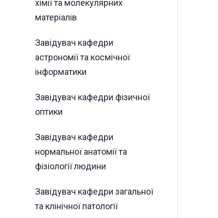
хімії та молекулярних
матеріалів
Завідувач кафедри
астрономії та космічної
інформатики
Завідувач кафедри фізичної
оптики
Завідувач кафедри
нормальної анатомії та
фізіології людини
Завідувач кафедри загальної
та клінічної патології