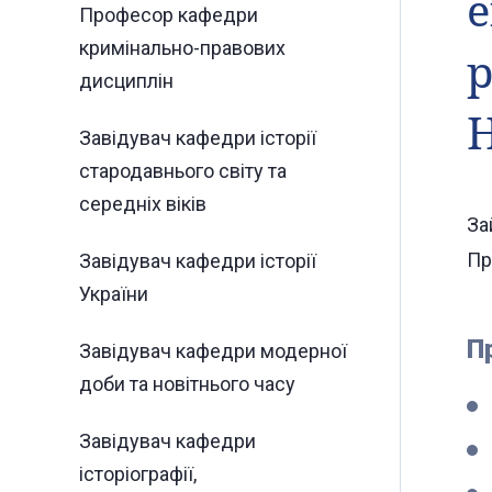
е
Професор кафедри
кримінально-правових
р
дисциплін
Завідувач кафедри історії
стародавнього світу та
середніх віків
За
Пр
Завідувач кафедри історії
України
П
Завідувач кафедри модерної
доби та новітнього часу
Завідувач кафедри
історіографії,