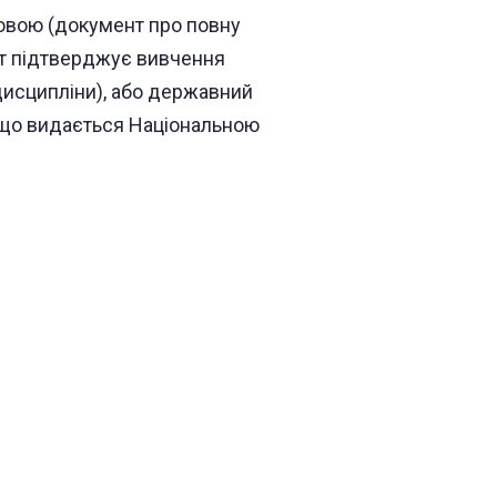
овою (документ про повну
нт підтверджує вивчення
дисципліни), або державний
 що видається Національною