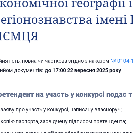
кономічної географії і
егіонознавства імені
НЄМЦЯ
йнятість: повна чи часткова згідно з наказом
№ 0104-1
ийом документів:
до 17:00 22 вересня 2025 року
ретендент на участь у конкурсі подає т
заяву про участь у конкурсі, написану власноруч;
копію паспорта, засвідчену підписом претендента;