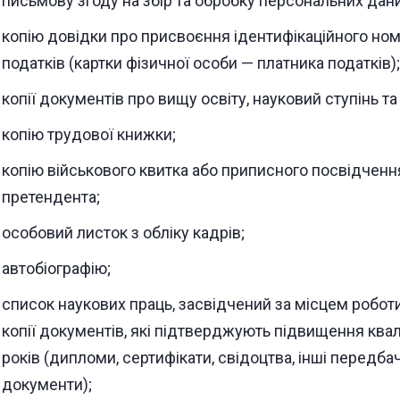
письмову згоду на збір та обробку персональних дани
копію довідки про присвоєння ідентифікаційного ном
податків (картки фізичної особи — платника податків);
копії документів про вищу освіту, науковий ступінь та
копію трудової книжки;
копію військового квитка або приписного посвідченн
претендента;
особовий листок з обліку кадрів;
автобіографію;
список наукових праць, засвідчений за місцем роботи
копії документів, які підтверджують підвищення квалі
років (дипломи, сертифікати, свідоцтва, інші передб
документи);