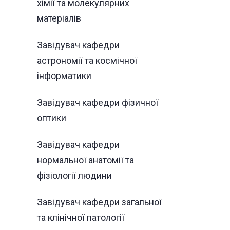
хімії та молекулярних
матеріалів
Завідувач кафедри
астрономії та космічної
інформатики
Завідувач кафедри фізичної
оптики
Завідувач кафедри
нормальної анатомії та
фізіології людини
Завідувач кафедри загальної
та клінічної патології