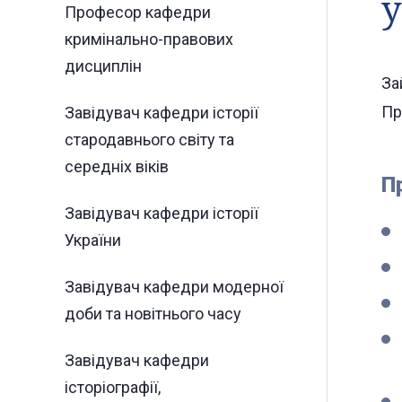
у
Професор кафедри
кримінально-правових
дисциплін
За
Пр
Завідувач кафедри історії
стародавнього світу та
середніх віків
П
Завідувач кафедри історії
України
Завідувач кафедри модерної
доби та новітнього часу
Завідувач кафедри
історіографії,