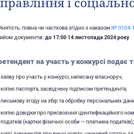
правління і соціальн
йнятість: повна чи часткова згідно з наказом
№ 0104-1
ийом документів:
до 17:00 14 листопада 2024 року
ретендент на участь у конкурсі подає т
заяву про участь у конкурсі, написану власноруч;
копію паспорта, засвідчену підписом претендента;
письмову згоду на збір та обробку персональних дани
копію довідки про присвоєння ідентифікаційного ном
податків (картки фізичної особи — платника податків);
копії документів про вищу освіту, науковий ступінь та