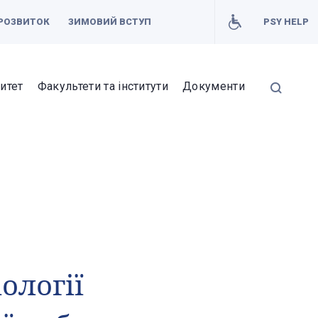
РОЗВИТОК
ЗИМОВИЙ ВСТУП
PSY HELP
итет
Факультети та інститути
Документи
ології