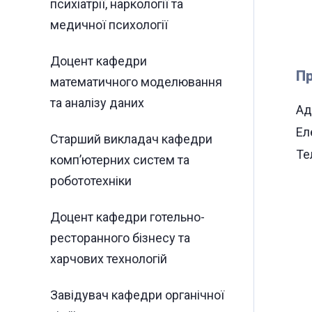
психіатрії, наркології та
медичної психології
Доцент кафедри
Пр
математичного моделювання
та аналізу даних
Ад
Ел
Старший викладач кафедри
Те
комп’ютерних систем та
робототехніки
Доцент кафедри готельно-
ресторанного бізнесу та
харчових технологій
Завідувач кафедри органічної