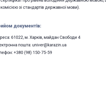
сертифікат про рівень володіння державною мовою,
комісією зі стандартів державної мови).
ийом документів:
реса: 61022, м. Харків, майдан Свободи 4
ектронна пошта: univer@karazin.ua
лефон: +380 (98) 150-75-59