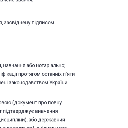
я, засвідчену підписом
, навчання або нотаріально;
фікації протягом останніх п'яти
ачені законодавством України
овою (документ про повну
нт підтверджує вивчення
дисципліни), або державний