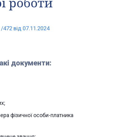
ої роботи
/472 від 07.11.2024
акі документи:
х;
ера фізичної особи-платника
 вчене звання;