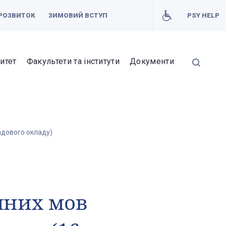
РОЗВИТОК
ЗИМОВИЙ ВСТУП
PSY HELP
итет
Факультети та інститути
Документи
адового окладу)
мних мов