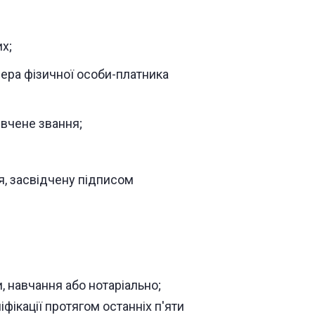
х;
ера фізичної особи-платника
 вчене звання;
я, засвідчену підписом
, навчання або нотаріально;
фікації протягом останніх п'яти