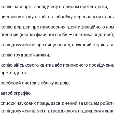
копію паспорта, засвідчену підписом претендента;
письмову згоду на збір та обробку персональних дани
копію довідки про присвоєння ідентифікаційного ном
податків (картки фізичної особи — платника податків);
копії документів про вищу освіту, науковий ступінь та
копію трудової книжки;
копію військового квитка або приписного посвідченн
претендента;
особовий листок з обліку кадрів;
автобіографію;
список наукових праць, засвідчений за місцем роботи
копії документів, які підтверджують підвищення квалі