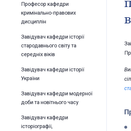
п
Професор кафедри
кримінально-правових
в
дисциплін
Завідувач кафедри історії
За
стародавнього світу та
Пр
середніх віків
Завідувач кафедри історії
Ви
України
сі
ст
Завідувач кафедри модерної
доби та новітнього часу
П
Завідувач кафедри
історіографії,