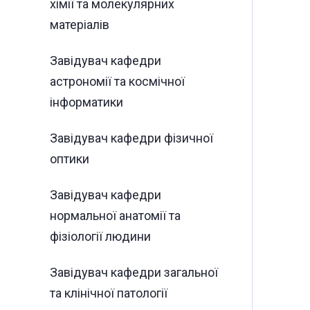
хімії та молекулярних
матеріалів
Завідувач кафедри
астрономії та космічної
інформатики
Завідувач кафедри фізичної
оптики
Завідувач кафедри
нормальної анатомії та
фізіології людини
Завідувач кафедри загальної
та клінічної патології