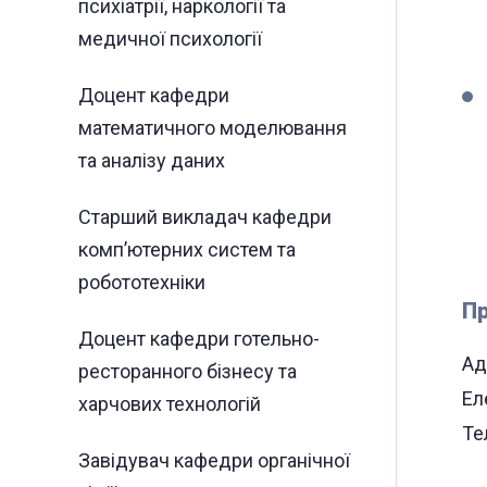
психіатрії, наркології та
медичної психології
Доцент кафедри
математичного моделювання
та аналізу даних
Старший викладач кафедри
комп’ютерних систем та
робототехніки
Пр
Доцент кафедри готельно-
Ад
ресторанного бізнесу та
Ел
харчових технологій
Те
Завідувач кафедри органічної