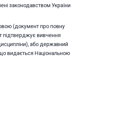
ачені законодавством України
овою (документ про повну
нт підтверджує вивчення
дисципліни), або державний
 що видається Національною