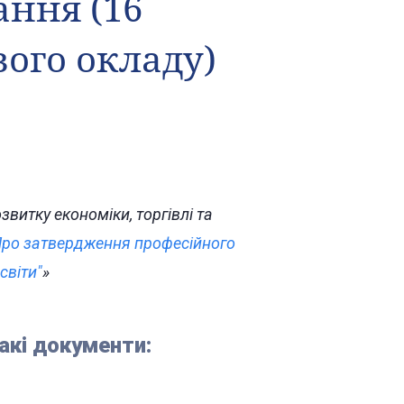
ання (16
вого окладу)
витку економіки, торгівлі та
ро затвердження професійного
світи"
»
акі документи: