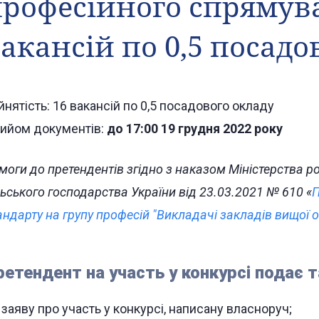
рофесійного спрямув
акансій по 0,5 посадо
йнятість: 16 вакансій по 0,5 посадового окладу
ийом документів:
до 17:00 19 грудня 2022 року
моги до претендентів згідно з наказом Міністерства роз
льського господарства України від 23.03.2021 № 610 «
П
андарту на групу професій "Викладачі закладів вищої о
ретендент на участь у конкурсі подає т
заяву про участь у конкурсі, написану власноруч;