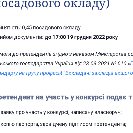
осадового окладу)
йнятість: 0,45 посадового окладу
ийом документів:
до 17:00 19 грудня 2022 року
моги до претендентів згідно з наказом Міністерства роз
льського господарства України від 23.03.2021 № 610 «
П
андарту на групу професій "Викладачі закладів вищої о
ретендент на участь у конкурсі подає т
заяву про участь у конкурсі, написану власноруч;
копію паспорта, засвідчену підписом претендента;