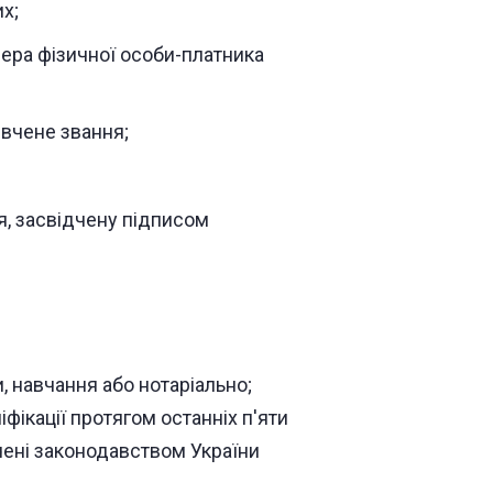
х;
ера фізичної особи-платника
 вчене звання;
я, засвідчену підписом
, навчання або нотаріально;
фікації протягом останніх п'яти
ачені законодавством України