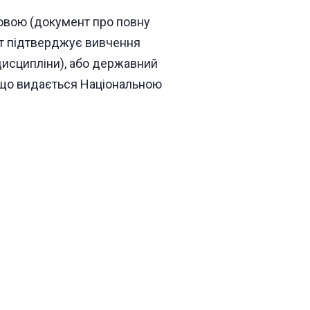
овою (документ про повну
нт підтверджує вивчення
дисципліни), або державний
 що видається Національною