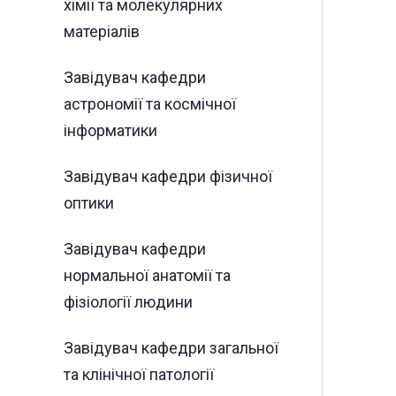
хімії та молекулярних
матеріалів
Завідувач кафедри
астрономії та космічної
інформатики
Завідувач кафедри фізичної
оптики
Завідувач кафедри
нормальної анатомії та
фізіології людини
Завідувач кафедри загальної
та клінічної патології