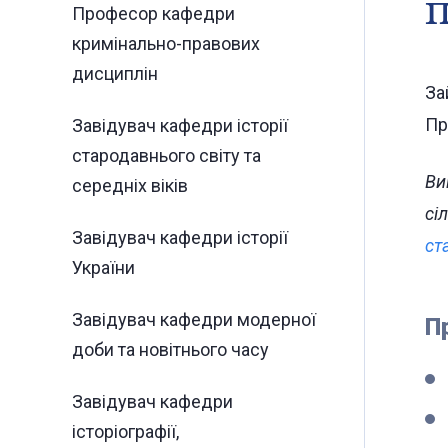
п
Професор кафедри
кримінально-правових
дисциплін
За
Пр
Завідувач кафедри історії
стародавнього світу та
Ви
середніх віків
сі
Завідувач кафедри історії
ст
України
Завідувач кафедри модерної
П
доби та новітнього часу
Завідувач кафедри
історіографії,