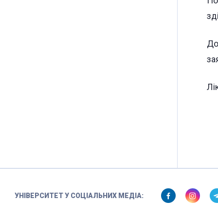
По
зд
До
за
Лі
УНІВЕРСИТЕТ У СОЦІАЛЬНИХ МЕДІА: