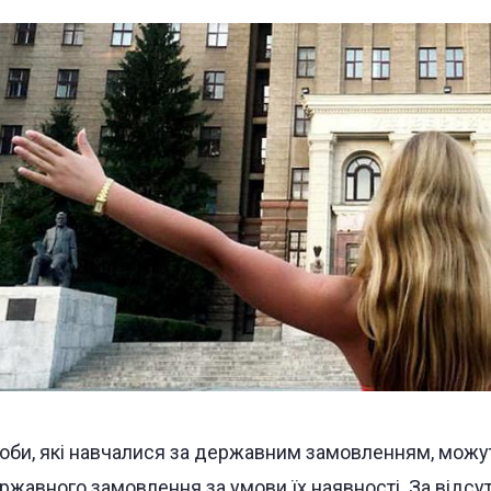
оби, які навчалися за державним замовленням, можут
ржавного замовлення за умови їх наявності. За відсу