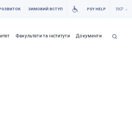
РОЗВИТОК
ЗИМОВИЙ ВСТУП
PSY HELP
УКР
итет
Факультети та інститути
Документи