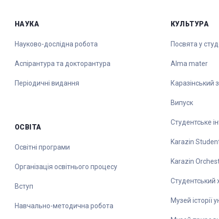
НАУКА
КУЛЬТУРА
Науково-дослідна робота
Посвята у сту
Аспірантура та докторантура
Alma mater
Періодичні видання
Каразінський 
Випуск
Студентське ін
ОСВІТА
Karazin Student
Освітні програми
Karazin Orches
Організація освітнього процесу
Студентський 
Вступ
Музей історії 
Навчально-методична робота