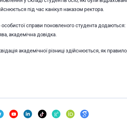
новлення у складі студентів осіб, які були відраховані
ійснюється під час канікул наказом ректора.
 особистої справи поновленого студента додаються: в
ява, академічна довідка.
квідація академічної різниці здійснюється, як правило