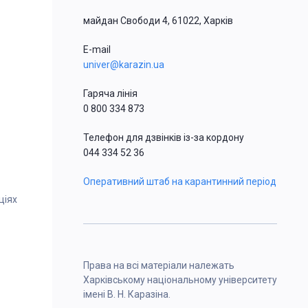
майдан Свободи 4, 61022, Харків
E-mail
univer@karazin.ua
Гаряча лінія
0 800 334 873
Телефон для дзвінків із-за кордону
044 334 52 36
Оперативний штаб на карантинний період
ціях
Права на всі матеріали належать
Харківському національному університету
імені В. Н. Каразіна.