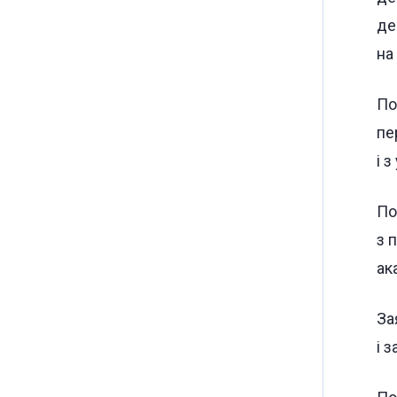
де
на
По
пе
і 
По
з 
ак
За
і 