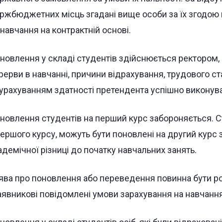
ржбюджетних місць згадані вище особи за їх згодою 
 навчання на контрактній основі.
новлення у складі студентів здійснюється ректором, 
рерви в навчанні, причини відрахування, трудового с
з урахуванням здатності претендента успішно виконув
новлення студентів на перший курс забороняється. Ст
першого курсу, можуть бути поновлені на другий курс з
адемічної різниці до початку навчальних занять.
ява про поновлення або переведення повинна бути ро
заявникові повідомлені умови зарахування на навчанн