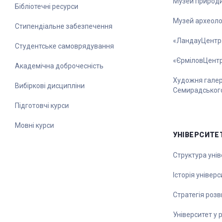
Музей природ
Бібліотечні ресурси
Музей археолог
Стипендіальне забезпечення
«ЛандауЦентр
Студентське самоврядування
«ЄрміловЦент
Академічна доброчесність
Художня галере
Вибіркові дисципліни
Семирадськог
Підготовчі курси
Мовні курси
УНІВЕРСИТЕ
Структура унів
Історія універс
Стратегія роз
Університет у 