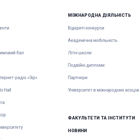
МІЖНАРОДНА ДІЯЛЬНІСТЬ
денти
Відкриті конкурси
Академічна мобільність
зимовий бал
Літні школи
Подвійні дипломи
тернет-радіо «Зір»
Партнери
s Hall
Університет в міжнародних асоціа
tra
хор
ФАКУЛЬТЕТИ ТА ІНСТИТУТИ
університету
НОВИНИ