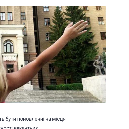
ь бути поновленні на місця
тності вакантних