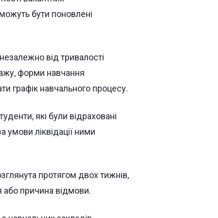
можуть бути поновлені
незалежно від тривалості
тажу, форми навчання
ати графік навчального процесу.
уденти, які були відраховані
а умови ліквідації ними
зглянута протягом двох тижнів,
я або причина відмови.