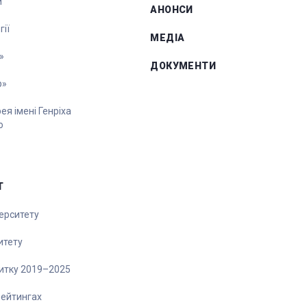
и
АНОНСИ
ії
МЕДІА
»
ДОКУМЕНТИ
р»
я імені Генріха
о
Т
ерситету
итету
витку 2019–2025
рейтингах