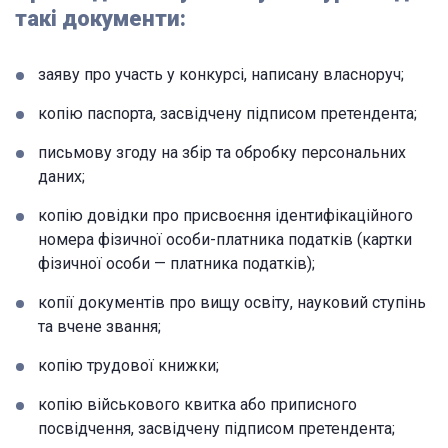
такі документи:
заяву про участь у конкурсі, написану власноруч;
копію паспорта, засвідчену підписом претендента;
письмову згоду на збір та обробку персональних
даних;
копію довідки про присвоєння ідентифікаційного
номера фізичної особи-платника податків (картки
фізичної особи — платника податків);
копії документів про вищу освіту, науковий ступінь
та вчене звання;
копію трудової книжки;
копію військового квитка або приписного
посвідчення, засвідчену підписом претендента;