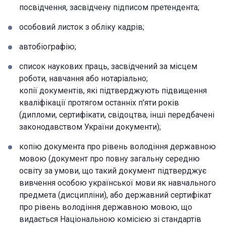
посвідчення, засвідчену підписом претендента;
особовий листок з обліку кадрів;
автобіографію;
список наукових праць, засвідчений за місцем
роботи, навчання або нотаріально;
копії документів, які підтверджують підвищення
кваліфікації протягом останніх п'яти років
(дипломи, сертифікати, свідоцтва, інші передбачені
законодавством України документи);
копію документа про рівень володіння державною
мовою (документ про повну загальну середню
освіту за умови, що такий документ підтверджує
вивчення особою української мови як навчального
предмета (дисципліни), або державний сертифікат
про рівень володіння державною мовою, що
видається Національною комісією зі стандартів