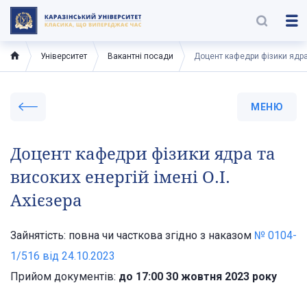
Університет
Вакантні посади
Доцент кафедри фізики ядра т
МЕНЮ
Доцент кафедри фізики ядра та
високих енергій імені О.І.
Ахієзера
Зайнятість: повна чи часткова згідно з наказом
№ 0104-
1/516 вiд 24.10.2023
Прийом документів:
до 17:00 30 жовтня 2023 року