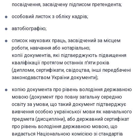
посвідчення, засвідчену підписом претендента;
особовий листок з обліку кадрів;
автобіографію;
список наукових праць, засвідчений за місцем
роботи, навчання або нотаріально;
копії документів, які підтверджують підвищення
кваліфікації протягом останніх п'яти років
(дипломи, сертифікати, свідоцтва, інші передбачені
законодавством України документи);
копію документа про рівень володіння державною
мовою (документ про повну загальну середню
освіту за умови, що такий документ підтверджує
вивчення особою української мови як навчального
предмета (дисципліни), або державний сертифікат
про рівень володіння державною мовою, що
видається Національною комісією зі стандартів