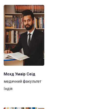
Мохд Умаір Сеід
медичний факультет
Індія