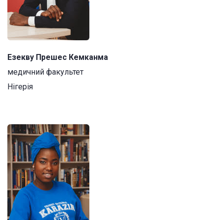
Езекву Прешес Кемканма
медичний факультет
Нігерія