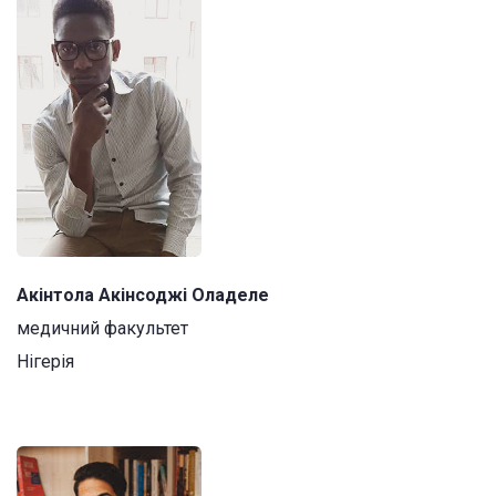
Акінтола Акінсоджі Оладеле
медичний факультет
Нігерія