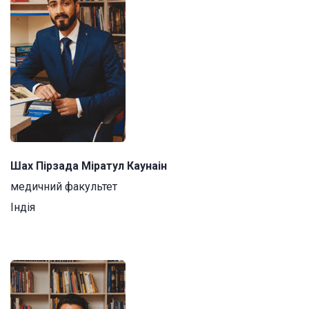
Шах Пірзада Міратул Каунаін
медичний факультет
Індія