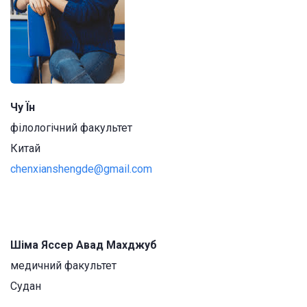
Чу Їн
філологічний факультет
Китай
chenxianshengde@gmail.com
Шіма Яссер Авад Махджуб
медичний факультет
Судан