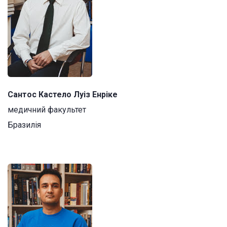
Сантос Кастело Луіз Енріке
медичний факультет
Бразилія