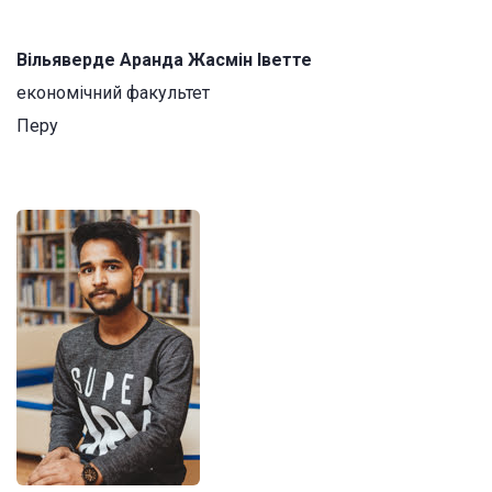
Вільяверде Аранда Жасмін Іветте
економічний факультет
Перу