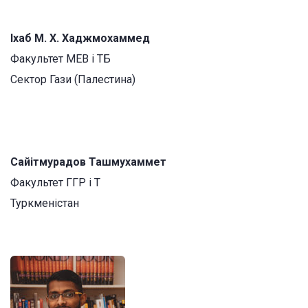
Іхаб М. Х. Хаджмохаммед
Факультет МЕВ і ТБ
Сектор Гази (Палестина)
Сайітмурадов Ташмухаммет
Факультет ГГР і Т
Туркменістан