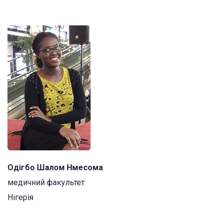
Одігбо Шалом Нмесома
медичний факультет
Нігерія