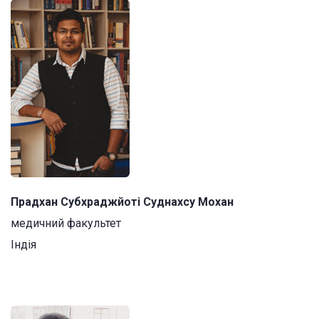
Прадхан Субхраджйоті Суднахсу Мохан
медичний факультет
Індія