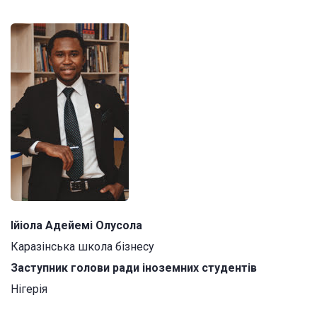
Ійіола Адейемі Олусола
Каразінська школа бізнесу
Заступник голови ради іноземних студентів
Нігерія