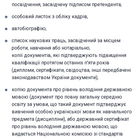
посвідчення, засвідчену підписом претендента;
особовий листок з обліку кадрів;
автобіографію;
список наукових праць, засвідчений за місцем
роботи, навчання або нотаріально;
копії документів, які підтверджують підвищення
кваліфікації протягом останніх п'яти років
(дипломи, сертифікати, свідоцтва, інші передбачені
законодавством України документи);
копію документа про рівень володіння державною
мовою (документ про повну загальну середню
освіту за умови, що такий документ підтверджує
вивчення особою української мови як навчального
предмета (дисципліни), або державний сертифікат
про рівень володіння державною мовою, що
видається Національною комісією зі стандартів