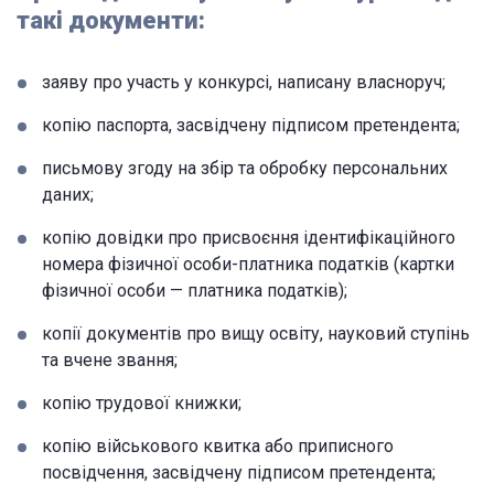
такі документи:
заяву про участь у конкурсі, написану власноруч;
копію паспорта, засвідчену підписом претендента;
письмову згоду на збір та обробку персональних
даних;
копію довідки про присвоєння ідентифікаційного
номера фізичної особи-платника податків (картки
фізичної особи — платника податків);
копії документів про вищу освіту, науковий ступінь
та вчене звання;
копію трудової книжки;
копію військового квитка або приписного
посвідчення, засвідчену підписом претендента;