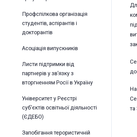
Дл
Профспілкова організація
ко
студентів, аспірантів і
пі
докторантів
ви
за
Асоціація випускників
Се
Листи підтримки від
до
партнерів у зв’язку з
вторгненням Росії в Україну
На
Університет у Реєстрі
Се
суб'єктів освітньої діяльності
та
(ЄДЕБО)
Запобігання терористичній