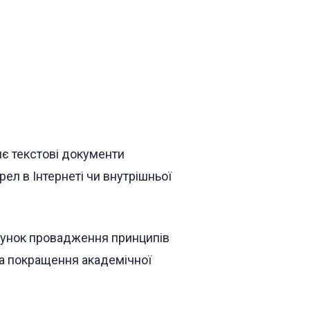
яє текстові документи
ел в Інтернеті чи внутрішньої
рахунок провадження принципів
та покращення академічної