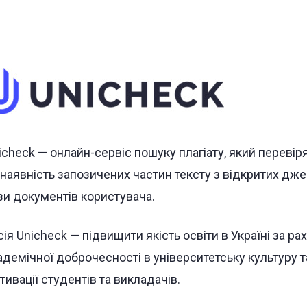
icheck — онлайн-сервіс пошуку плагіату, який перевір
 наявність запозичених частин тексту з відкритих джер
зи документів користувача.
сія Unicheck — підвищити якість освіти в Україні за 
адемічної доброчесності в університетську культуру 
тивації студентів та викладачів.