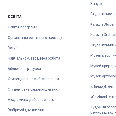
Випуск
Студентське ін
ОСВІТА
Karazin Student
Освітні програми
Karazin Orches
Організація освітнього процесу
Студентський 
Вступ
Музей історії 
Навчально-методична робота
Музей природ
Бібліотечні ресурси
Музей археолог
Стипендіальне забезпечення
«ЛандауЦентр
Студентське самоврядування
«ЄрміловЦент
Академічна доброчесність
Художня галере
Вибіркові дисципліни
Семирадськог