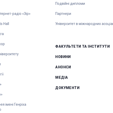
Подвійні дипломи
тернет-радіо «Зір»
Партнери
s Hall
Університет в міжнародних асоціа
tra
хор
ФАКУЛЬТЕТИ ТА ІНСТИТУТИ
університету
НОВИНИ
и
АНОНСИ
ії
МЕДІА
»
ДОКУМЕНТИ
р»
я імені Генріха
о