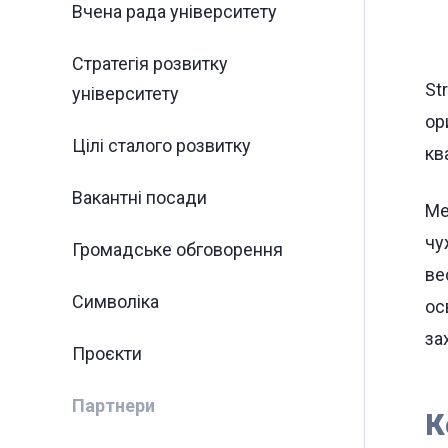
Вчена рада університету
Стратегія розвитку
St
університету
ор
Цілі сталого розвитку
кв
Вакантні посади
Ме
чу
Громадське обговорення
ве
Символіка
ос
за
Проєкти
Партнери
К