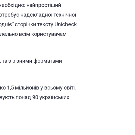
 необхідно: найпростіший
потребує надскладної технічної
днієї сторінки тексту Unicheck
алельно всім користувачам
х та з різними форматами
 1,5 мільйонів у всьому світі.
вують понад 90 українських