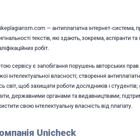
rikeplagiarism.com — антиплагіатна інтернет-cистема,
игінальності текстів, які здають, зокрема, аспіранти 
аліфікаційних робіт.
тою сервісу є запобігання порушень авторських прав
жої інтелектуальної власності; створення антиплагіа
сь світ, щоб захищати роботи дослідників і студентів;
віти, державними органами та видавництвами; підтримк
хистити свою інтелектуальну власність від плагіату.
омпанія Unicheck