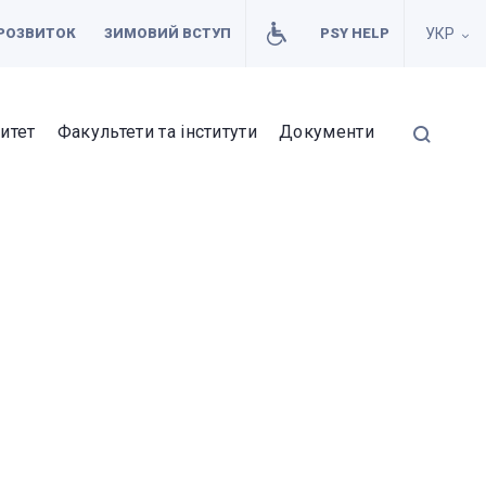
РОЗВИТОК
ЗИМОВИЙ ВСТУП
PSY HELP
УКР
итет
Факультети та інститути
Документи