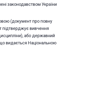
ачені законодавством України
овою (документ про повну
нт підтверджує вивчення
дисципліни), або державний
 що видається Національною