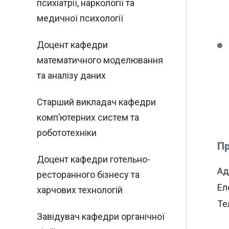
психіатрії, наркології та
медичної психології
Доцент кафедри
математичного моделювання
та аналізу даних
Старший викладач кафедри
комп’ютерних систем та
робототехніки
Пр
Доцент кафедри готельно-
Ад
ресторанного бізнесу та
Ел
харчових технологій
Те
Завідувач кафедри органічної