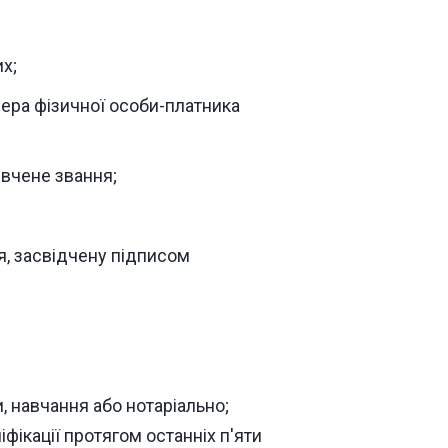
х;
ера фізичної особи-платника
 вчене звання;
я, засвідчену підписом
, навчання або нотаріально;
фікації протягом останніх п'яти