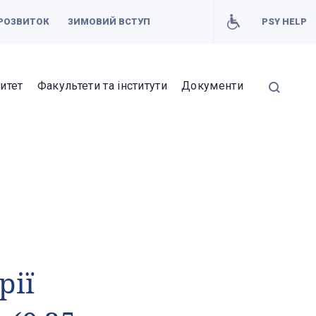
РОЗВИТОК
ЗИМОВИЙ ВСТУП
PSY HELP
итет
Факультети та інститути
Документи
рії