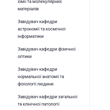
хімії та молекулярних
матеріалів
Завідувач кафедри
астрономії та космічної
інформатики
Завідувач кафедри фізичної
оптики
Завідувач кафедри
нормальної анатомії та
фізіології людини
Завідувач кафедри загальної
та клінічної патології