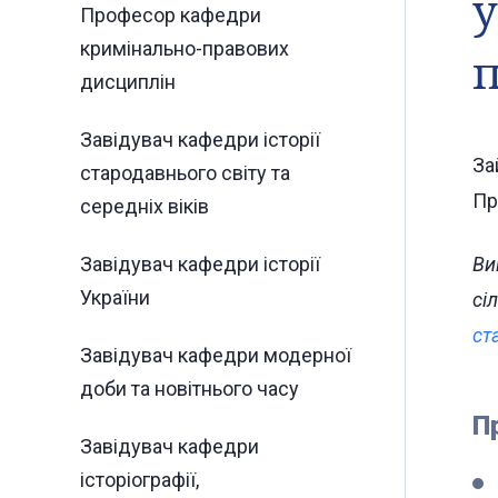
у
Професор кафедри
кримінально-правових
п
дисциплін
Завідувач кафедри історії
За
стародавнього світу та
Пр
середніх віків
Завідувач кафедри історії
Ви
України
сі
ст
Завідувач кафедри модерної
доби та новітнього часу
П
Завідувач кафедри
історіографії,