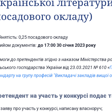
країнської літератури
осадового окладу)
йнятість: 0,25 посадового окладу
ийом документів:
до 17:00 30 січня 2023 року
моги до претендентів згідно з наказом Міністерства роз
льського господарства України від 23.03.2021 № 610 «
П
андарту на групу професій "Викладачі закладів вищої о
ретендент на участь у конкурсі подає т
заяву про участь у конкурсі, написану власноруч;