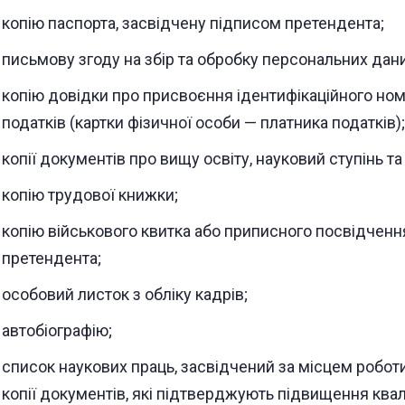
копію паспорта, засвідчену підписом претендента;
письмову згоду на збір та обробку персональних дани
копію довідки про присвоєння ідентифікаційного ном
податків (картки фізичної особи — платника податків);
копії документів про вищу освіту, науковий ступінь та
копію трудової книжки;
копію військового квитка або приписного посвідченн
претендента;
особовий листок з обліку кадрів;
автобіографію;
список наукових праць, засвідчений за місцем роботи
копії документів, які підтверджують підвищення квалі