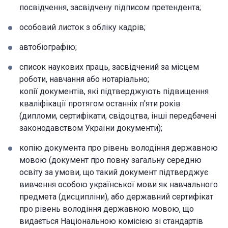
посвідчення, засвідчену підписом претендента;
особовий листок з обліку кадрів;
автобіографію;
список наукових праць, засвідчений за місцем
роботи, навчання або нотаріально;
копії документів, які підтверджують підвищення
кваліфікації протягом останніх п'яти років
(дипломи, сертифікати, свідоцтва, інші передбачені
законодавством України документи);
копію документа про рівень володіння державною
мовою (документ про повну загальну середню
освіту за умови, що такий документ підтверджує
вивчення особою української мови як навчального
предмета (дисципліни), або державний сертифікат
про рівень володіння державною мовою, що
видається Національною комісією зі стандартів