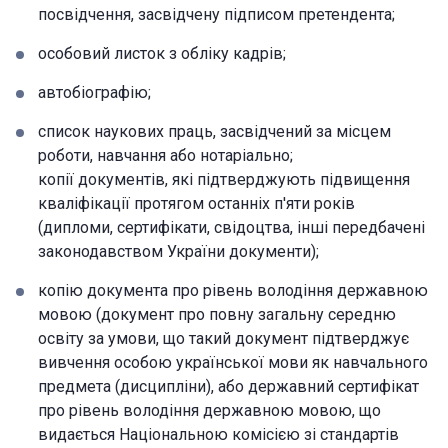
посвідчення, засвідчену підписом претендента;
особовий листок з обліку кадрів;
автобіографію;
список наукових праць, засвідчений за місцем
роботи, навчання або нотаріально;
копії документів, які підтверджують підвищення
кваліфікації протягом останніх п'яти років
(дипломи, сертифікати, свідоцтва, інші передбачені
законодавством України документи);
копію документа про рівень володіння державною
мовою (документ про повну загальну середню
освіту за умови, що такий документ підтверджує
вивчення особою української мови як навчального
предмета (дисципліни), або державний сертифікат
про рівень володіння державною мовою, що
видається Національною комісією зі стандартів