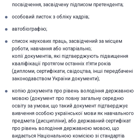
посвідчення, засвідчену підписом претендента;
особовий листок з обліку кадрів;
автобіографію;
список наукових праць, засвідчений за місцем
роботи, навчання або нотаріально;
копії документів, які підтверджують підвищення
кваліфікації протягом останніх п'яти років
(дипломи, сертифікати, свідоцтва, інші передбачені
законодавством України документи);
копію документа про рівень володіння державною
мовою (документ про повну загальну середню
освіту за умови, що такий документ підтверджує
вивчення особою української мови як навчального
предмета (дисципліни), або державний сертифікат
про рівень володіння державною мовою, що
видається Національною комісією зі стандартів