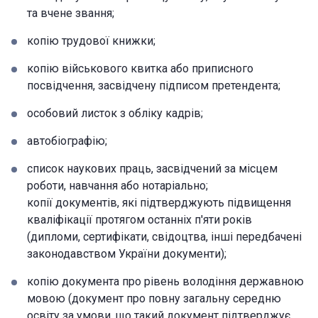
та вчене звання;
копію трудової книжки;
копію військового квитка або приписного
посвідчення, засвідчену підписом претендента;
особовий листок з обліку кадрів;
автобіографію;
список наукових праць, засвідчений за місцем
роботи, навчання або нотаріально;
копії документів, які підтверджують підвищення
кваліфікації протягом останніх п'яти років
(дипломи, сертифікати, свідоцтва, інші передбачені
законодавством України документи);
копію документа про рівень володіння державною
мовою (документ про повну загальну середню
освіту за умови, що такий документ підтверджує