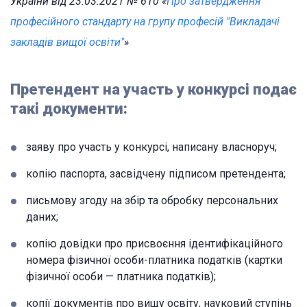
України від 23.03.2021 № 610 «
Про затвердження
професійного стандарту на групу професій "Викладачі
закладів вищої освіти"
»
Претендент на участь у конкурсі подає
такі документи:
заяву про участь у конкурсі, написану власноруч;
копію паспорта, засвідчену підписом претендента;
письмову згоду на збір та обробку персональних
даних;
копію довідки про присвоєння ідентифікаційного
номера фізичної особи-платника податків (картки
фізичної особи — платника податків);
копії документів про вищу освіту, науковий ступінь