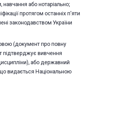
, навчання або нотаріально;
фікації протягом останніх п'яти
ачені законодавством України
овою (документ про повну
нт підтверджує вивчення
дисципліни), або державний
 що видається Національною