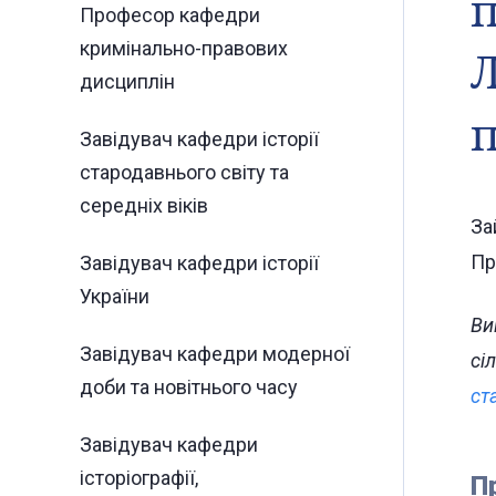
п
Професор кафедри
кримінально-правових
Л
дисциплін
п
Завідувач кафедри історії
стародавнього світу та
середніх віків
За
Пр
Завідувач кафедри історії
України
Ви
Завідувач кафедри модерної
сі
доби та новітнього часу
ст
Завідувач кафедри
історіографії,
П