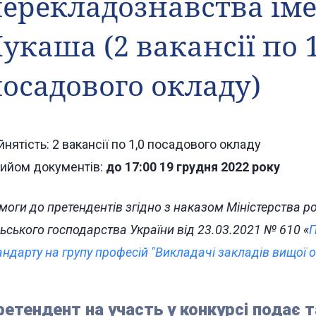
ерекладознавства ім
укаша (2 вакансії по 1
осадового окладу)
йнятість: 2 вакансії по 1,0 посадового окладу
ийом документів:
до 17:00 19 грудня 2022 року
моги до претендентів згідно з наказом Міністерства роз
льського господарства України від 23.03.2021 № 610 «
П
андарту на групу професій "Викладачі закладів вищої о
ретендент на участь у конкурсі подає т