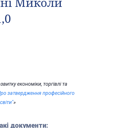
ені Миколи
,0
витку економіки, торгівлі та
ро затвердження професійного
світи"
»
акі документи: