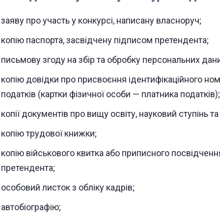
заяву про участь у конкурсі, написану власноруч;
копію паспорта, засвідчену підписом претендента;
письмову згоду на збір та обробку персональних дани
копію довідки про присвоєння ідентифікаційного ном
податків (картки фізичної особи — платника податків);
копії документів про вищу освіту, науковий ступінь та
копію трудової книжки;
копію військового квитка або приписного посвідченн
претендента;
особовий листок з обліку кадрів;
автобіографію;