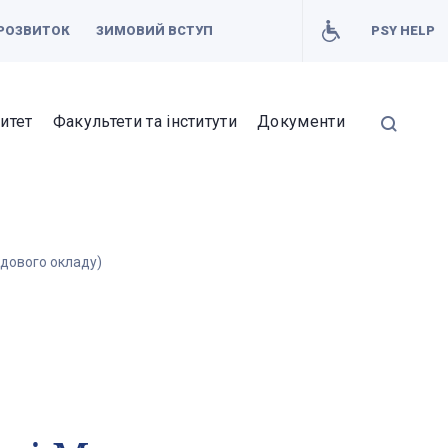
РОЗВИТОК
ЗИМОВИЙ ВСТУП
PSY HELP
итет
Факультети та інститути
Документи
адового окладу)