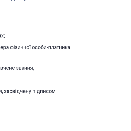
х;
ера фізичної особи-платника
 вчене звання;
я, засвідчену підписом