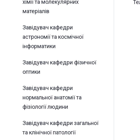
хімії та молекулярних
Те
матеріалів
Завідувач кафедри
астрономії та космічної
інформатики
Завідувач кафедри фізичної
оптики
Завідувач кафедри
нормальної анатомії та
фізіології людини
Завідувач кафедри загальної
та клінічної патології