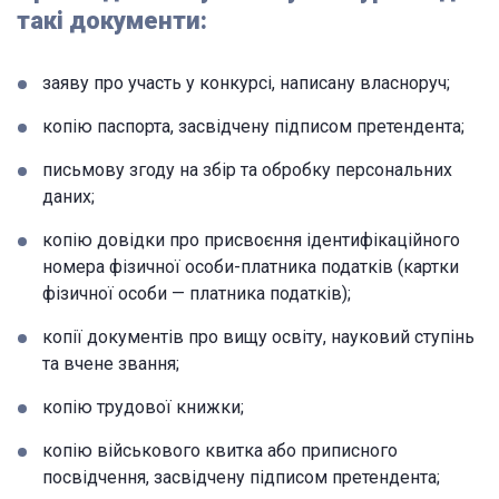
такі документи:
заяву про участь у конкурсі, написану власноруч;
копію паспорта, засвідчену підписом претендента;
письмову згоду на збір та обробку персональних
даних;
копію довідки про присвоєння ідентифікаційного
номера фізичної особи-платника податків (картки
фізичної особи — платника податків);
копії документів про вищу освіту, науковий ступінь
та вчене звання;
копію трудової книжки;
копію військового квитка або приписного
посвідчення, засвідчену підписом претендента;