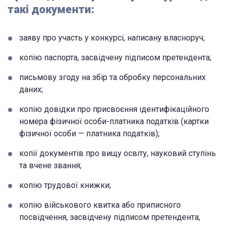
такі документи:
заяву про участь у конкурсі, написану власноруч;
копію паспорта, засвідчену підписом претендента;
письмову згоду на збір та обробку персональних
даних;
копію довідки про присвоєння ідентифікаційного
номера фізичної особи-платника податків (картки
фізичної особи — платника податків);
копії документів про вищу освіту, науковий ступінь
та вчене звання;
копію трудової книжки;
копію військового квитка або приписного
посвідчення, засвідчену підписом претендента;