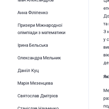
Ці
еп
Анна Філіпенко
До
та
Призери Міжнародної
З 
олімпіади з математики
у 
Ірина Бельська
ви
ві
Олександра Мельник
де
Даніїл Куц
Як
Марія Мезенцева
Ме
Святослав Дмітрієв
ра
по
Станіслав Науменко