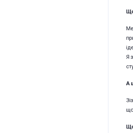
Що
Ме
пр
ід
Я 
ст
А 
Зі
що
Що