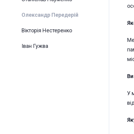
ос
Олександр Передерій
Як
Вікторія Нестеренко
Ме
Іван Гужва
па
мі
Ви
У 
ві
Як