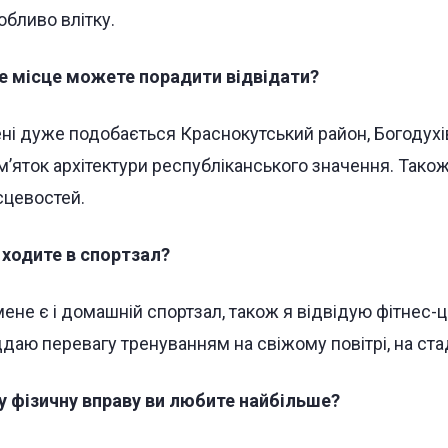
обливо влітку.
е місце можете порадити відвідати?
ні дуже подобається Краснокутський район, Богодухів
м’яток архітектури республіканського значення. Так
сцевостей.
 ходите в спортзал?
мене є і домашній спортзал, також я відвідую фітнес-
ддаю перевагу тренуванням на свіжому повітрі, на стад
у фізичну вправу ви любите найбільше?