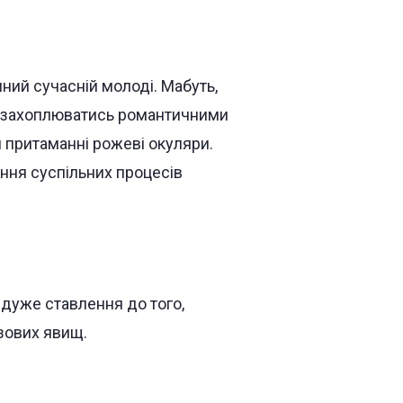
ний сучасній молоді. Мабуть,
ь захоплюватись романтичними
м притаманні рожеві окуляри.
ання суспільних процесів
айдуже ставлення до того,
зових явищ.