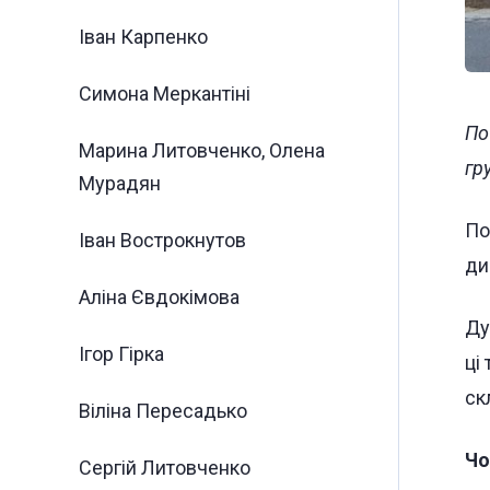
Іван Карпенко
Симона Меркантіні ⠀
По
Марина Литовченко, Олена
гр
Мурадян
По
Іван Вострокнутов
ди
Аліна Євдокімова
Ду
Ігор Гірка
ці
ск
Віліна Пересадько
Чо
Сергій Литовченко