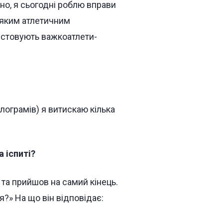
но, я сьогодні роблю вправи
еяким атлетичним
истовують важкоатлети-
лограмів) я витискаю кілька
а іспиті?
 та прийшов на самий кінець.
?» На що він відповідає: