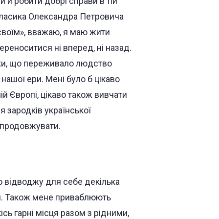
 й робити добрі справи в тій
 класика Олександра Петровича
своїм», вважаю, я маю жити
переноситися ні вперед, ні назад.
епохи, що переживало людство
нашої ери. Мені було б цікаво
й Європі, цікаво також вивчати
ня зародків української
 продовжувати.
 відводжу для себе декілька
ви. Також мене приваблюють
сь гарні місця разом з рідними,