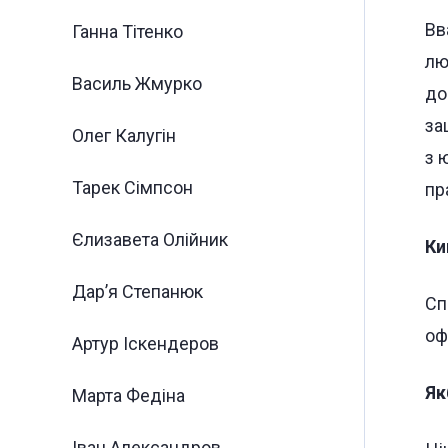
Вв
Ганна Тітенко
лю
Василь Жмурко
до
за
Олег Калугін
з 
Тарек Сімпсон
пр
Єлизавета Олійник
Ки
Дар’я Степанюк
Сп
оф
Артур Іскендеров
Як
Марта Федіна
Іван Александров