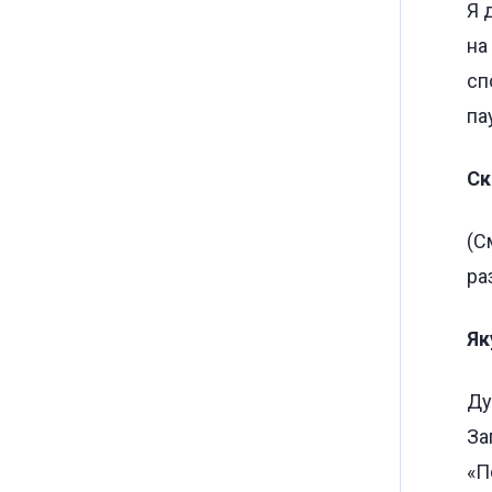
Я 
на
сп
па
Ск
(С
ра
Як
Ду
За
«П