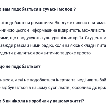
 вам подобається в сучасні молоді?
ні подобається романтизм. Він дуже сильно притаман
ичиною цього є інформаційна відкритість, можливіст
еями, що продукують культури різних країн. Студента
завжди разом з ними радію, коли на якісь складні пит
уденти дивляться романтично та дуже просто.
що не подобається?
знаюся, мені не подобається інертне та іноді навіть б
 відбувається в нашому суспільстві, особливо до кри
 б ви ніколи не зробили у вашому житті?