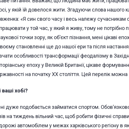
каве питання. Вважаю, що людина має жити, працювати
осі, у якій їй довелося жити. Згадуючи слова нашого
вженка: «Я син свого часу і весь належу сучасникам 
 працювати у той час, у який я живу, тому не потрібно 
наукової точки зору, як об’єкт пізнання, мені цікаві 
своєму становленні ще до нашої ери та після настання 
вчати особливості трансформації феодалізму в Західні
кторіанську епоху у Великій Британії, цікаве формуван
ржавності на початку XX століття. Цей перелік можна
і ваші хобі?
ні дуже подобається займатися спортом. Обов’язково
зів на тиждень вільний час, щоб робити фізичні спра
дорожі автомобілем у межах харківського регіону в які