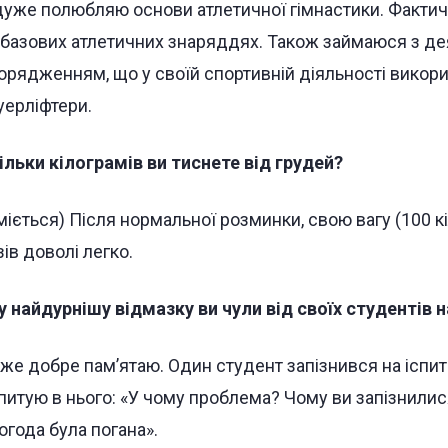
дуже полюбляю основи атлетичної гімнастики. Фактич
 базових атлетичних знаряддях. Також займаюся з д
орядженням, що у своїй спортивній діяльності викор
уерліфтери.
ільки кілограмів ви тиснете від грудей?
міється) Після нормальної розминки, свою вагу (100 кі
зів доволі легко.
у найдурнішу відмазку ви чули від своїх студентів н
же добре пам’ятаю. Один студент запізнився на іспит
питую в нього: «У чому проблема? Чому ви запізнилися
огода була погана».