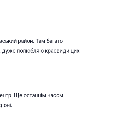
ський район. Там багато
ож дуже полюбляю краєвиди цих
центр. Ще останнім часом
іоні.