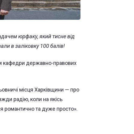
дачем юрфаку, який тисне від
али в заліковку 100 балів!
м кафедри державно-правових
льовничі місця Харківщини — про
вжди радію, коли на якісь
ся романтично та дуже просто».