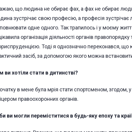
ажаю, що людина не обирає фах, а фах не обирає люди
дина зустрічає свою професію, а професія зустрічає 
повнювати одне одного. Так трапилось і у моєму житт
цікавила організація діяльності органів правопорядку 
юриспруденцією. Тоді я однозначно переконався, що
актичний засіб, за допомогою якого можна встановити
м ви хотіли стати в дитинстві?
очатку в мене була мрія стати спортсменом, згодом, у п
іцером правоохоронних органів.
би ви могли переміститися в будь-яку епоху та краї