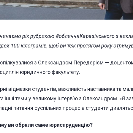
чинаємо рік рубрикою #обличчяКаразінського з викла
удей 100 кілограмів, щоб ви теж протягом року отримув
спілкувалися з Олександром Передерієм — доценто
сциплін юридичного факультету.
рні відмазки студентів, важливість наставника та ма
 та інші теми у великому інтерв’ю з Олександром. «Я за
ладні питання суспільних процесів студенти дивлять
му ви обрали саме юриспруденцію?