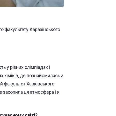
го факультету Каразінського
ь у різних олімпіадах і
их хіміків, де познайомилась з
ий факультет Харківського
не захопила ця атмосфера і я
 сучасному світі?