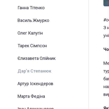
Ганна Тітенко
#о
Василь Жмурко
З 
Олег Калугін
ун
Тарек Сімпсон
Чо
Єлизавета Олійник
Ме
Дар’я Степанюк
ту
ба
Артур Іскендеров
на
ви
Марта Федіна
Як
Іван Александров