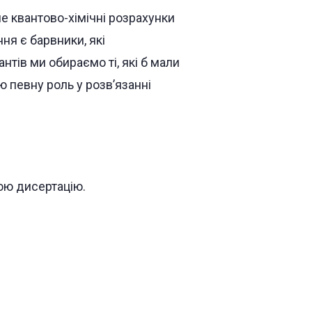
ме квантово-хімічні розрахунки
я є барвники, які
нтів ми обираємо ті, які б мали
 певну роль у розв’язанні
ою дисертацію.