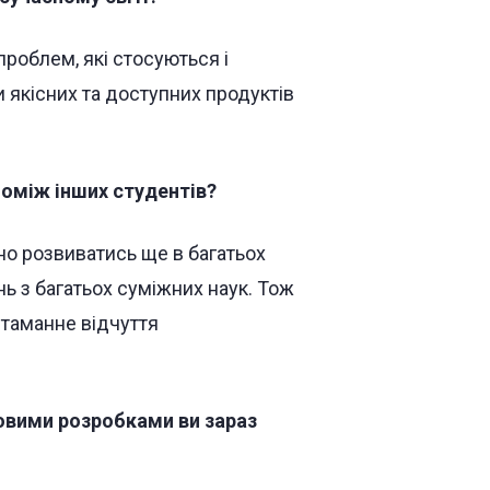
проблем, які стосуються і
и якісних та доступних продуктів
оміж інших студентів?
но розвиватись ще в багатьох
нь з багатьох суміжних наук. Тож
итаманне відчуття
ковими розробками ви зараз