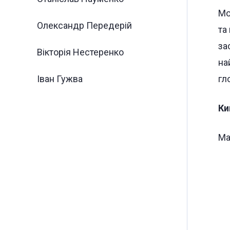
Мо
Олександр Передерій
та
за
Вікторія Нестеренко
на
Іван Гужва
гл
Ки
Ма