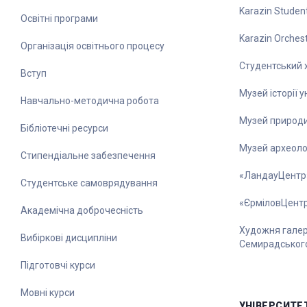
Karazin Student
Освітні програми
Karazin Orches
Організація освітнього процесу
Студентський 
Вступ
Музей історії 
Навчально-методична робота
Музей природ
Бібліотечні ресурси
Музей археолог
Стипендіальне забезпечення
«ЛандауЦентр
Студентське самоврядування
«ЄрміловЦент
Академічна доброчесність
Художня галере
Вибіркові дисципліни
Семирадськог
Підготовчі курси
Мовні курси
УНІВЕРСИТЕ