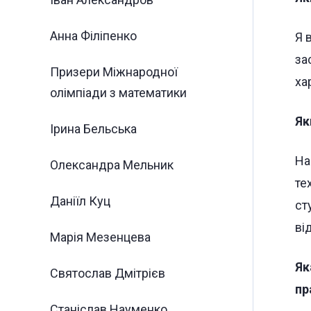
Анна Філіпенко
Я 
за
Призери Міжнародної
ха
олімпіади з математики
Як
Ірина Бельська
На
Олександра Мельник
те
Даніїл Куц
ст
ві
Марія Мезенцева
Як
Святослав Дмітрієв
пр
Станіслав Науменко