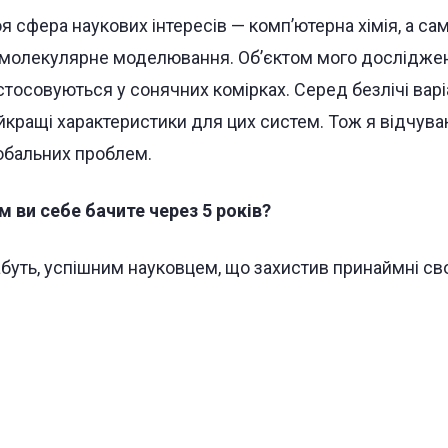
я сфера наукових інтересів — комп’ютерна хімія, а са
 молекулярне моделювання. Об’єктом мого дослідженн
стосовуються у сонячних комірках. Серед безлічі варіа
йкращі характеристики для цих систем. Тож я відчуваю
обальних проблем.
м ви себе бачите через 5 років?
буть, успішним науковцем, що захистив принаймні св