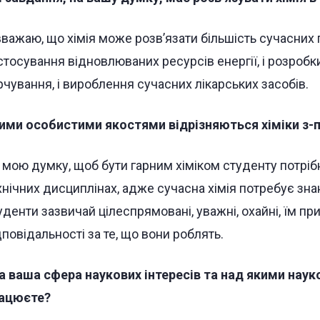
вважаю, що хімія може розв’язати більшість сучасних 
стосування відновлюваних ресурсів енергії, і розробк
рчування, і вироблення сучасних лікарських засобів.
ими особистими якостями відрізняються хіміки з-п
 мою думку, щоб бути гарним хіміком студенту потріб
хнічних дисциплінах, адже сучасна хімія потребує зна
уденти зазвичай цілеспрямовані, уважні, охайні, їм пр
дповідальності за те, що вони роблять.
а ваша сфера наукових інтересів та над якими нау
ацюєте?