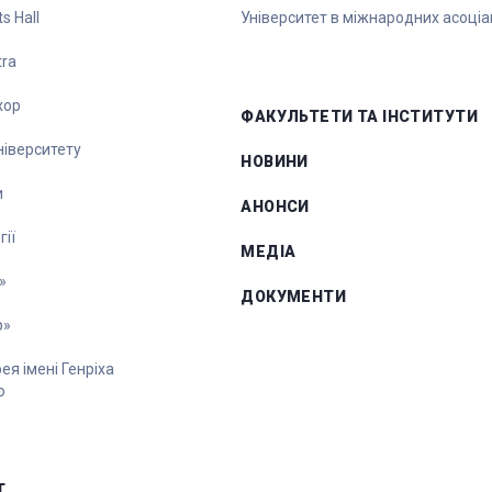
s Hall
Університет в міжнародних асоціа
tra
хор
ФАКУЛЬТЕТИ ТА ІНСТИТУТИ
університету
НОВИНИ
и
АНОНСИ
ії
МЕДІА
»
ДОКУМЕНТИ
р»
я імені Генріха
о
Т