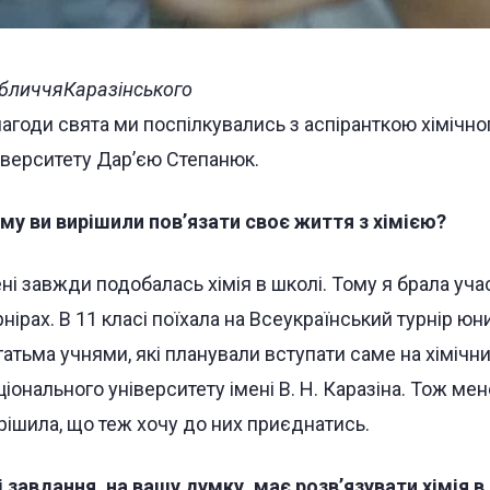
бличчяКаразінського
нагоди свята ми поспілкувались з аспіранткою хімічно
іверситету Дар’єю Степанюк.
му ви вирішили пов’язати своє життя з хімією?
ні завжди подобалась хімія в школі. Тому я брала участ
рнірах. В 11 класі поїхала на Всеукраїнський турнір юн
гатьма учнями, які планували вступати саме на хімічн
ціонального університету імені В. Н. Каразіна. Тож ме
рішила, що теж хочу до них приєднатись.
і завдання, на вашу думку, має розв’язувати хімія в