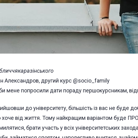
бличчякаразінського
ан Александров, другий курс @socio_family
би мене попросили дати пораду першокурсникам, відп
ийшовши до університету, більшість із вас не буде д
 хоче від життя. Тому найкращим варіантом буде ПР
милятися, брати участь у всіх університетських захода
уби, займатися спортом, наполегливо вчитися, знайо