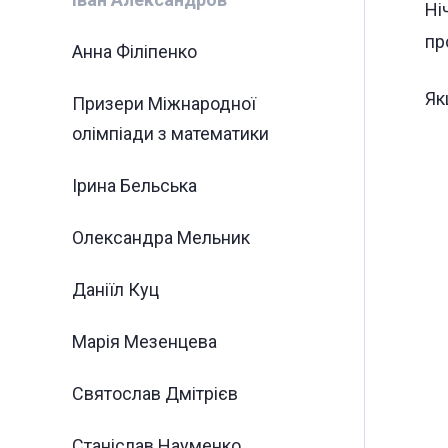
Ні
пр
Анна Філіпенко
Як
Призери Міжнародної
олімпіади з математики
Ірина Бельська
Олександра Мельник
Даніїл Куц
Марія Мезенцева
Святослав Дмітрієв
Станіслав Науменко