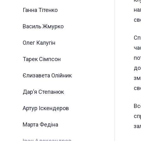
на
Ганна Тітенко
св
Василь Жмурко
Сп
Олег Калугін
ча
по
Тарек Сімпсон
до
Єлизавета Олійник
зм
св
Дар’я Степанюк
Вс
Артур Іскендеров
сп
Марта Федіна
за
Іван Александров