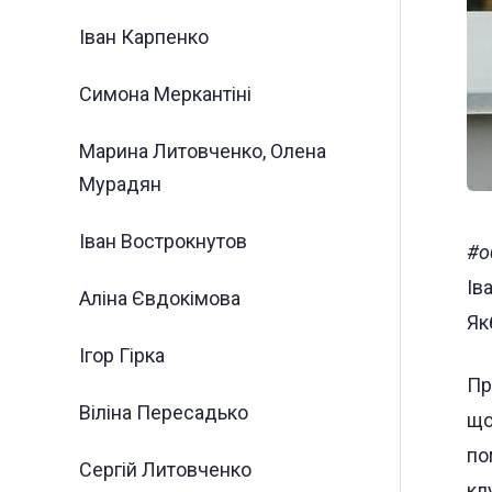
Іван Карпенко
Симона Меркантіні ⠀
Марина Литовченко, Олена
Мурадян
Іван Вострокнутов
#о
Ів
Аліна Євдокімова
Як
Ігор Гірка
Пр
Віліна Пересадько
що
по
Сергій Литовченко
кл