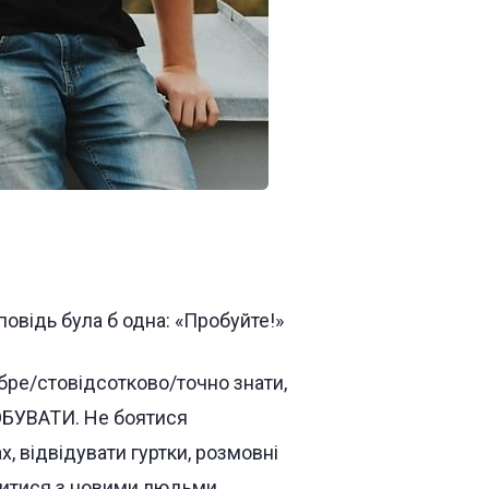
овідь була б одна: «Пробуйте!»
обре/стовідсотково/точно знати,
ОБУВАТИ. Не боятися
х, відвідувати гуртки, розмовні
митися з новими людьми,