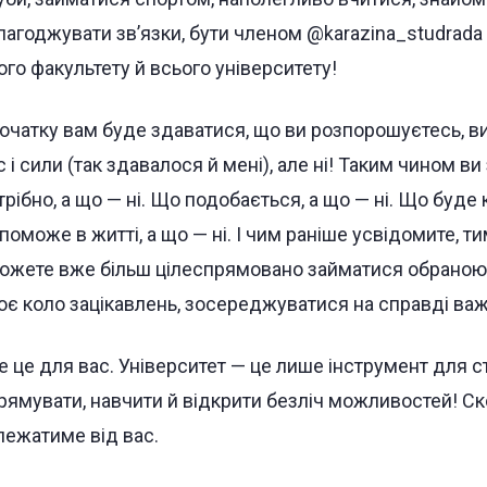
лагоджувати зв’язки, бути членом @karazina_studrada
ого факультету й всього університету!
очатку вам буде здаватися, що ви розпорошуєтесь, в
с і сили (так здавалося й мені), але ні! Таким чином в
трібно, а що — ні. Що подобається, а що — ні. Що буде 
поможе в житті, а що — ні. І чим раніше усвідомите, т
ожете вже більш цілеспрямовано займатися обраною
оє коло зацікавлень, зосереджуватися на справді ва
е це для вас. Університет — це лише інструмент для с
рямувати, навчити й відкрити безліч можливостей! Ск
лежатиме від вас.