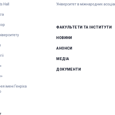
s Hall
Університет в міжнародних асоціа
tra
хор
ФАКУЛЬТЕТИ ТА ІНСТИТУТИ
університету
НОВИНИ
и
АНОНСИ
ії
МЕДІА
»
ДОКУМЕНТИ
р»
я імені Генріха
о
Т