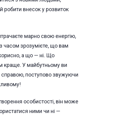
 й робити внесок у розвиток
итрачаєте марно свою енергію,
и з часом зрозумієте, що вам
корисно, а що — ні. Що
им краще. У майбутньому ви
 справою, поступово звужуючи
жливому!
творення особистості, він може
ористатися ними чи ні —