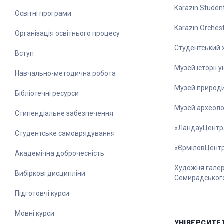
Karazin Student
Освітні програми
Karazin Orches
Організація освітнього процесу
Студентський 
Вступ
Музей історії 
Навчально-методична робота
Музей природ
Бібліотечні ресурси
Музей археолог
Стипендіальне забезпечення
«ЛандауЦентр
Студентське самоврядування
«ЄрміловЦент
Академічна доброчесність
Художня галере
Вибіркові дисципліни
Семирадськог
Підготовчі курси
Мовні курси
УНІВЕРСИТЕ