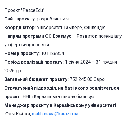
Проєкт "PeaceEdu"
Сайт проєкту:
розробляється
Координатор:
Університет Тампере, Фінляндія
Напрям програми ЄС Еразмус+:
Розвиток потенціалу
у сфері вищої освіти
Номер проєкту:
101128854
Період реалізації проєкту:
1 січня
2024 – 31 грудня
2026 рр.
Загальний бюджет проєкту:
752 245.00 Євро
Структурний підрозділ, на базі якого реалізується
проєкт:
ННІ «Каразінська школа бізнесу»
Менеджер проєкту в Каразінському університеті
:
Юлія Квітка,
makhanova@karazin.ua