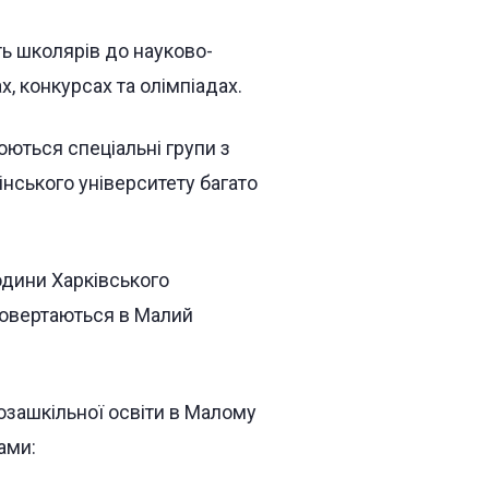
ь школярів до науково-
х, конкурсах та олімпіадах.
юються спеціальні групи з
нського університету багато
одини Харківського
 повертаються в Малий
зашкільної освіти в Малому
ами: