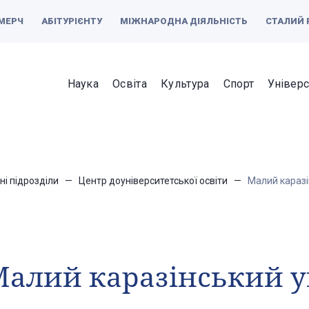
МЕРЧ
АБІТУРІЄНТУ
МІЖНАРОДНА ДІЯЛЬНІСТЬ
СТАЛИЙ 
Наука
Освіта
Культура
Спорт
Універс
ні підрозділи
Центр доуніверситетської освіти
Малий каразі
алий каразінський у