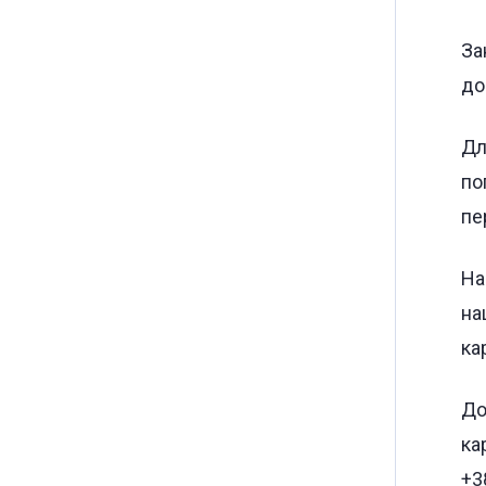
За
до
Дл
по
пе
На
на
ка
До
ка
+3