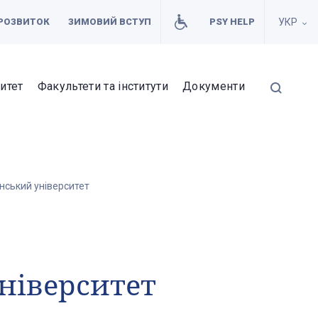
РОЗВИТОК
ЗИМОВИЙ ВСТУП
PSY HELP
УКР
итет
Факультети та інститути
Документи
нський університет
ніверситет