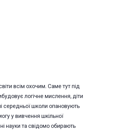
іти всім охочим. Саме тут під
ибудовує логічне мислення, діти
чні середньої школи опановують
огу у вивчення шкільної
і науки та свідомо обирають