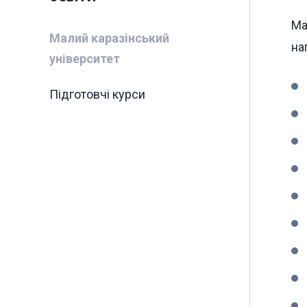
Ма
Малий каразінський
на
університет
Підготовчі курси