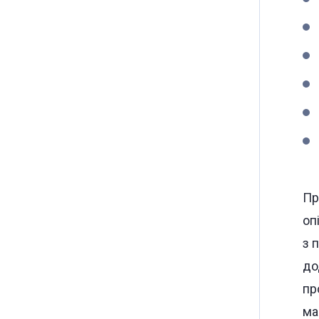
Пр
оп
з 
до
пр
ма