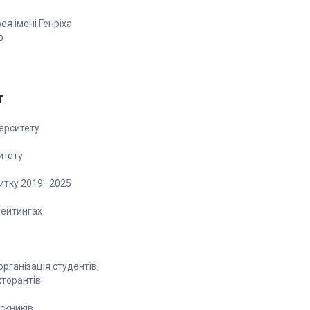
я імені Генріха
о
Т
ерситету
итету
витку 2019–2025
рейтингах
рганізація студентів,
кторантів
скників