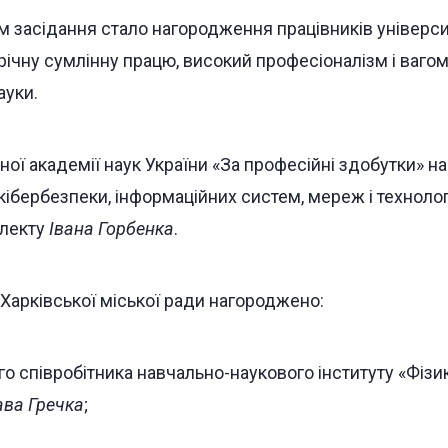
засідання стало нагородження працівників університ
річну сумлінну працю, високий професіоналізм і ваго
ауки.
ної академії наук України «За професійні здобутки» 
ібербезпеки, інформаційних систем, мереж і техноло
електу
Івана Горбенка
.
арківської міської ради нагороджено:
о співробітника навчально-наукового інституту «Фізи
ва Гречка
;