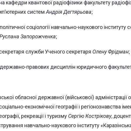
ча кафедри квантової радіофізики факультету радіофі
омп’ютерних систем
Андрія Дегтярьова
;
олітичної соціології навчально-наукового інституту со
Руслана Запорожченка
;
 секретаря служби Ученого секретаря
Олену Фрідман
;
 державно-правових дисциплін юридичного факульте
ської обласної державної (військової) адміністрації
оціально-економічної географії і регіонознавства ім
географії, рекреації і туризму
Сергію Кострікову
, доцен
стрування навчально-наукового інституту «Каразінськ