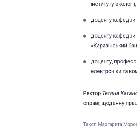
інституту екології
доценту кафедри і
доценту кафедри м
«Каразінський бан
доценту, професо
електроніки та к
Ректор
Тетяна Каган
справі, щоденну прац
Текст:
Маргарита Моро