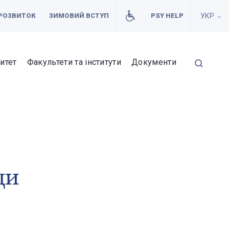
РОЗВИТОК
ЗИМОВИЙ ВСТУП
PSY HELP
УКР
итет
Факультети та інститути
Документи
ди