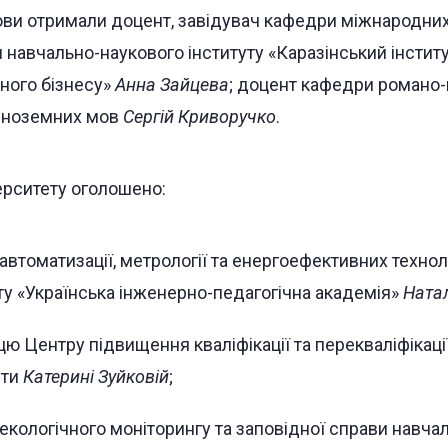
ови отримали доцент, завідувач кафедри міжнародни
и навчально-наукового інституту «Каразінський інсти
чного бізнесу»
Анна Зайцева
; доцент кафедри романо-
 іноземних мов
Сергій Криворучко
.
ерситету оголошено:
втоматизації, метрології та енергоефективних технол
ту «Українська інженерно-педагогічна академія»
Натал
ю Центру підвищення кваліфікації та перекваліфікації
іти
Катерині Зуйковій
;
екологічного моніторингу та заповідної справи навча