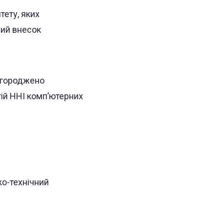
ету, яких
мий внесок
нагороджено
гій ННІ комп’ютерних
ко-технічний