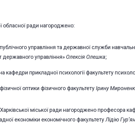
ї обласної ради нагороджено:
публічного управління та державної служби навчаль
ут державного управління»
Олексія Олешка
;
ча кафедри прикладної психології факультету психоло
фізичної оптики фізичного факультету
Ірину Миронен
арківської міської ради нагороджено професора ка
ладної економіки економічного факультету
Лідію Гур’я