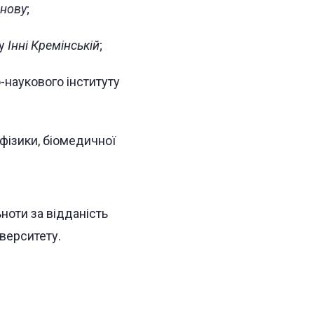
анову
;
ту
Інні Кремінській
;
-наукового інституту
фізики, біомедичної
ноти за відданість
іверситету.