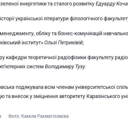
, зеленої енергетики та сталого розвитку
Едуарду Коч
сторії української літератури філологічного факульте
енеджменту, обліку та бізнес-комунікацій навчально
ківський інститут»
Ользі Петриківій
;
ру кафедри теоретичної радіофізики факультету радіо
омп’ютерних систем
Володимиру Тузу
.
овська
подякувала всім членам університетської спіль
ю та внесок у зміцнення авторитету Каразінського ун
з
Фото:
Каміла Рахматіллаєва