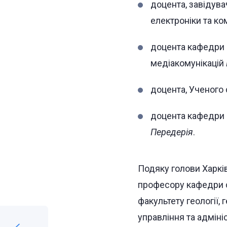
доцента, завідува
електроніки та к
доцента кафедри п
медіакомунікацій
доцента, Ученого
доцента кафедри
Передерія
.
Подяку голови Харків
професору кафедри с
факультету геології, 
управління та адміні