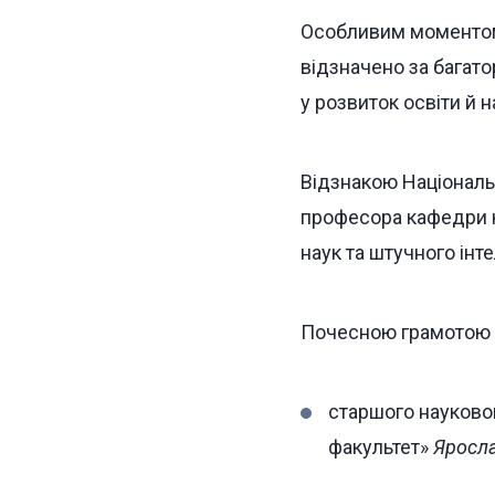
Особливим моментом 
відзначено за багато
у розвиток освіти й н
Відзнакою Національ
професора кафедри к
наук та штучного інт
Почесною грамотою Х
старшого науковог
факультет»
Яросла