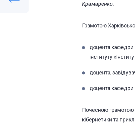
Крамаренко
.
Грамотою Харківсько
доцента кафедри 
інституту «Інстит
доцента, завідува
доцента кафедри 
Почесною грамотою Х
кібернетики та прик