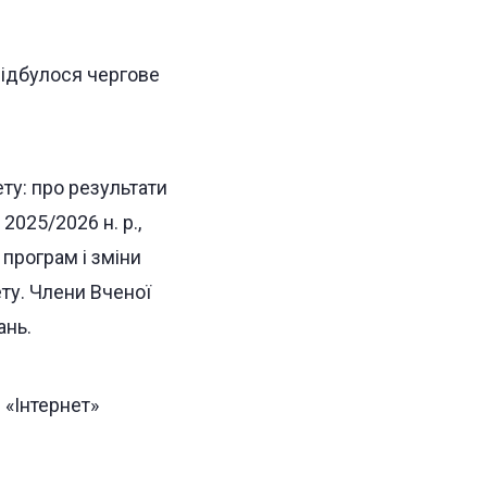
 відбулося чергове
ту: про результати
2025/2026 н. р.,
програм і зміни
ету. Члени Вченої
ань.
 «Інтернет»