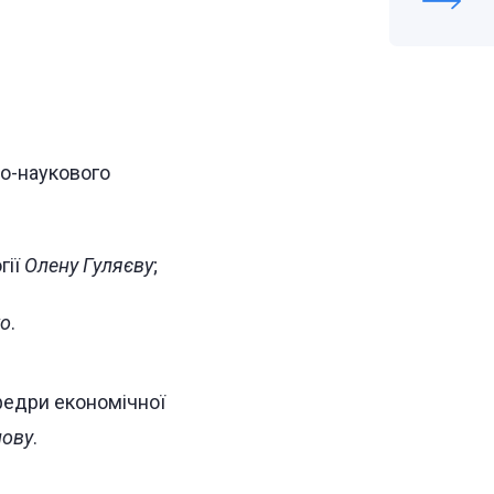
но-наукового
гії
Олену Гуляєву
;
ко
.
федри економічної
нову
.