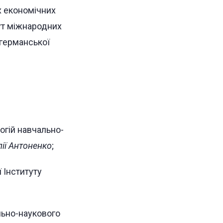
х економічних
тут міжнародних
германської
огій навчально-
ії Антоненко
;
 Інституту
льно-наукового