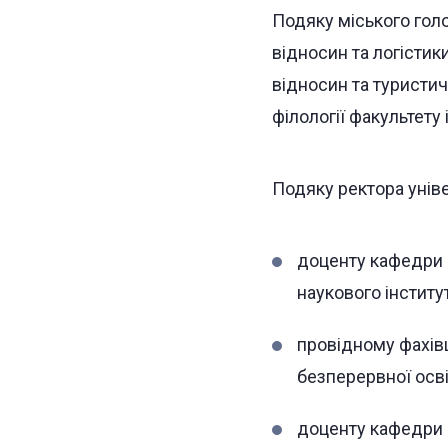
Подяку міського гол
відносин та логістик
відносин та туристи
філології факультету
Подяку ректора унів
доценту кафедри а
наукового інститу
провідному фахівц
безперервної осв
доценту кафедри 