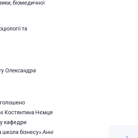
зики, біомедичної
ціології та
ту
Олександра
 оголошено
ені Костянтина Нємця
ту кафедри
а школа бізнесу»
Анні