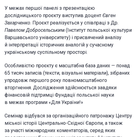
У межах першої панелі з презентацією
дослідницького проєкту виступив доцент
Євген
Захарченко
. Проєкт реалізується у співпраці з Др.
Павелом Добросельськи
м (Інститут польської культури
Варшавського університету) і присвячений аналізу
й інтерпретації історичних аналогій у сучасному
українському суспільному просторі.
Особливістю проєкту є масштабна база даних — понад
65 тисяч записів (тексти, візуальні матеріали), зібраних
упродовж першого року повномасштабного
вторгнення. Дослідження здійснюється завдяки
фінансовій підтримці Фундації польської науки
в межах програми «Для України!»
Семінар відбувся за організаційного патронажу Центру
міської історії Центрально-Східної Європи, а також
за участі міжнародних коментаторів, серед яких