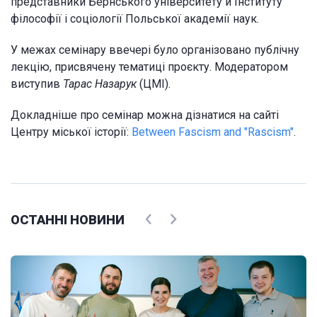
представники Бернського університету й Інституту
філософії і соціології Польської академії наук.
У межах семінару ввечері було організовано публічну
лекцію, присвячену тематиці проєкту. Модератором
виступив
Тарас Назарук
(ЦМІ).
Докладніше про семінар можна дізнатися на сайті
Центру міської історії:
Between Fascism and "Rascism"
.
ОСТАННІ НОВИНИ