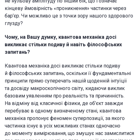
не нульову амплітуду по інший бік, що і означає
кінцеву ймовірність «проникнення» частинки через
бар’єр. Чи можливо це з точки зору нашого здорового
глузду?
Чому, на Вашу думку, квантова механіка досі
викликає стільки подиву й навіть філософських
запитань?
Квантова механіка досі викликає стільки подиву
й філософських запитань, оскільки її фундаментальні
принципи прямо суперечать нашій щоденній інтуїції
та досвіду макроскопічного світу, кидаючи виклик
базовим уявленням про реальність та причинність.
На відміну від класичної фізики, де об’єкт завжди
перебуває в одному визначеному стані, квантова
механіка пропонує феномен суперпозиції, за якого
частинка існує в усіх можливих станах одночасно
до моменту вимірювання, що змушує нас замислитися