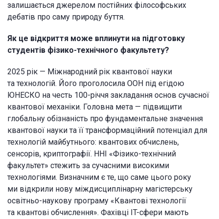
залишається джерелом постійних філософських
дебатів про саму природу буття.
Як це відкриття може вплинути на підготовку
студентів фізико-технічного факультету?
2025 рік — Міжнародний рік квантової науки
та технологій. Його проголосила ООН під егідою
ЮНЕСКО на честь 100-річчя закладання основ сучасної
квантової механіки. Головна мета — підвищити
глобальну обізнаність про фундаментальне значення
квантової науки та її трансформаційний потенціал для
технологій майбутнього: квантових обчислень,
сенсорів, криптографії. ННІ «Фізико-технічний
факультет» стежить за сучасними високими
технологіями. Визначним є те, що саме цього року
ми відкрили нову міждисциплінарну магістерську
освітньо-наукову програму «Квантові технології
та квантові обчислення». Фахівці IT-сфери мають