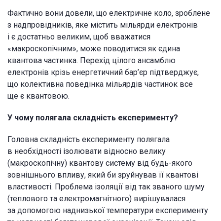
Фактично вони довели, що електричне коло, зроблене
з надпровідників, яке містить мільярди електронів
і є достатньо великим, щоб вважатися
«макроскопічним», може поводитися як єдина
квантова частинка. Перехід цілого ансамблю
електронів крізь енергетичний бар’єр підтверджує,
що колективна поведінка мільярдів частинок все
ще є квантовою.
У чому полягала складність експерименту?
Головна складність експерименту полягала
в необхідності ізолювати відносно велику
(макроскопічну) квантову систему від будь-якого
зовнішнього впливу, який би зруйнував її квантові
властивості. Проблема ізоляції від так званого шуму
(теплового та електромагнітного) вирішувалася
за допомогою наднизької температури експерименту