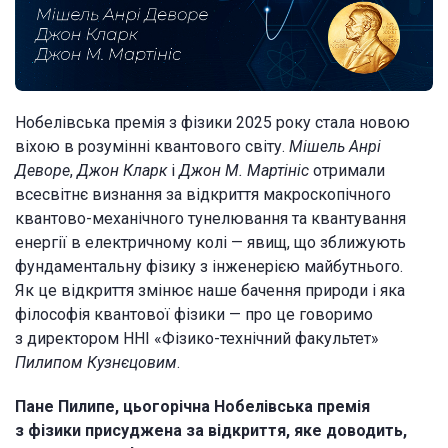
Нобелівська премія з фізики 2025 року стала новою
віхою в розумінні квантового світу.
Мішель Анрі
Деворе
,
Джон Кларк
і
Джон М. Мартініс
отримали
всесвітнє визнання за відкриття макроскопічного
квантово-механічного тунелювання та квантування
енергії в електричному колі — явищ, що зближують
фундаментальну фізику з інженерією майбутнього.
Як це відкриття змінює наше бачення природи і яка
філософія квантової фізики — про це говоримо
з директором ННІ «Фізико-технічний факультет»
Пилипом Кузнєцовим
.
Пане Пилипе, цьогорічна Нобелівська премія
з фізики присуджена за відкриття, яке доводить,