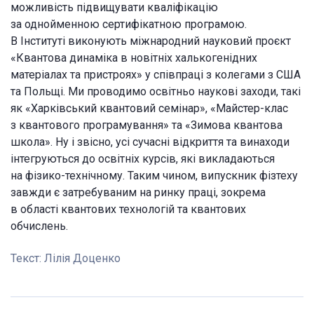
можливість підвищувати кваліфікацію
за однойменною сертифікатною програмою.
В Інституті виконують міжнародний науковий проєкт
«Квантова динаміка в новітніх халькогенідних
матеріалах та пристроях» у співпраці з колегами з США
та Польщі. Ми проводимо освітньо наукові заходи, такі
як «Харківський квантовий семінар», «Майстер-клас
з квантового програмування» та «Зимова квантова
школа». Ну і звісно, усі сучасні відкриття та винаходи
інтегруються до освітніх курсів, які викладаються
на фізико-технічному. Таким чином, випускник фізтеху
завжди є затребуваним на ринку праці, зокрема
в області квантових технологій та квантових
обчислень.
Текст:
Лілія Доценко