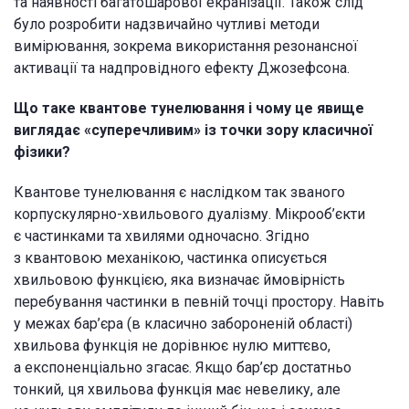
та наявності багатошарової екранізації. Також слід
було розробити надзвичайно чутливі методи
вимірювання, зокрема використання резонансної
активації та надпровідного ефекту Джозефсона.
Що таке квантове тунелювання і чому це явище
виглядає «суперечливим» із точки зору класичної
фізики?
Квантове тунелювання є наслідком так званого
корпускулярно-хвильового дуалізму. Мікрооб’єкти
є частинками та хвилями одночасно. Згідно
з квантовою механікою, частинка описується
хвильовою функцією, яка визначає ймовірність
перебування частинки в певній точці простору. Навіть
у межах бар’єра (в класично забороненій області)
хвильова функція не дорівнює нулю миттєво,
а експоненціально згасає. Якщо бар’єр достатньо
тонкий, ця хвильова функція має невелику, але