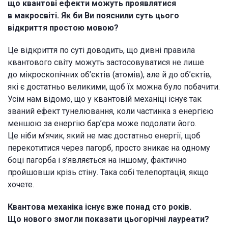
що квантові ефекти можуть проявлятися
в макросвіті. Як би Ви пояснили суть цього
відкриття простою мовою?
Це відкриття по суті доводить, що дивні правила
квантового світу можуть застосовуватися не лише
до мікроскопічних об’єктів (атомів), але й до об’єктів,
які є достатньо великими, щоб їх можна було побачити.
Усім нам відомо, що у квантовій механіці існує так
званий ефект тунелювання, коли частинка з енергією
меншою за енергію бар’єра може подолати його.
Це ніби м’ячик, який не має достатньо енергії, щоб
перекотитися через пагорб, просто зникає на одному
боці пагорба і з’являється на іншому, фактично
пройшовши крізь стіну. Така собі телепортація, якщо
хочете.
Квантова механіка існує вже понад сто років.
Що нового змогли показати цьогорічні лауреати?