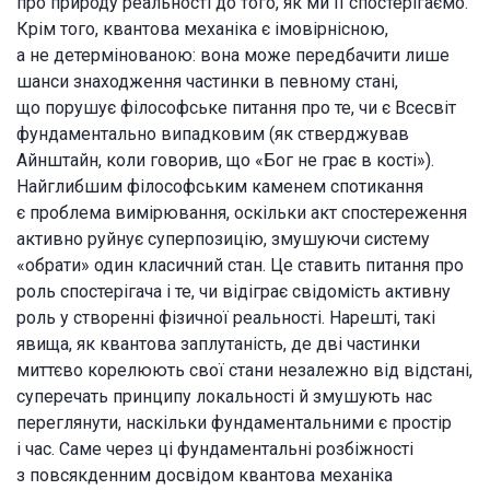
про природу реальності до того, як ми її спостерігаємо.
Крім того, квантова механіка є імовірнісною,
а не детермінованою: вона може передбачити лише
шанси знаходження частинки в певному стані,
що порушує філософське питання про те, чи є Всесвіт
фундаментально випадковим (як стверджував
Айнштайн, коли говорив, що «Бог не грає в кості»).
Найглибшим філософським каменем спотикання
є проблема вимірювання, оскільки акт спостереження
активно руйнує суперпозицію, змушуючи систему
«обрати» один класичний стан. Це ставить питання про
роль спостерігача і те, чи відіграє свідомість активну
роль у створенні фізичної реальності. Нарешті, такі
явища, як квантова заплутаність, де дві частинки
миттєво корелюють свої стани незалежно від відстані,
суперечать принципу локальності й змушують нас
переглянути, наскільки фундаментальними є простір
і час. Саме через ці фундаментальні розбіжності
з повсякденним досвідом квантова механіка