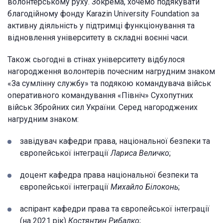
волонтерському руху. Зокрема, хочемо подякувати
благодійному фонду Karazin University Foundation за
активну діяльність у підтримці функціонування та
відновлення університету в складні воєнні часи.
Також сьогодні в стінах університету відбулося
нагородження волонтерів почесним нагрудним знаком
«За сумлінну службу» та подякою командувача військ
оперативного командування «Північ» Сухопутних
військ Збройних сил України. Серед нагороджених
нагрудним знаком:
завідувач кафедри права, національної безпеки та
європейської інтеграції
Лариса Величко
;
доцент кафедра права національної безпеки та
європейської інтеграції
Михайло Білоконь
;
аспірант кафедри права та європейської інтеграції
(на 2021 рік)
Костянтин Рибалко
;