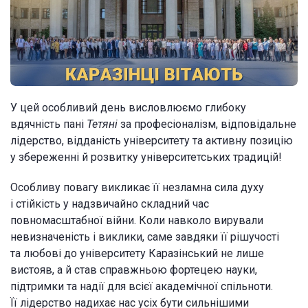
У цей особливий день висловлюємо глибоку
вдячність пані
Тетяні
за професіоналізм, відповідальне
лідерство, відданість університету та активну позицію
у збереженні й розвитку університетських традицій!
Особливу повагу викликає її незламна сила духу
і стійкість у надзвичайно складний час
повномасштабної війни. Коли навколо вирували
невизначеність і виклики, саме завдяки її рішучості
та любові до університету Каразінський не лише
вистояв, а й став справжньою фортецею науки,
підтримки та надії для всієї академічної спільноти.
Її лідерство надихає нас усіх бути сильнішими