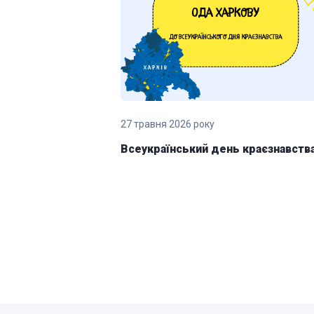
27 травня 2026 року
итет —
Всеукраїнський день краєзнавств
las United 2024