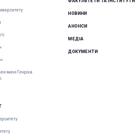
ФАКУЛЬТЕТИ ТА ІНСТИТУТИ
університету
НОВИНИ
и
АНОНСИ
ії
МЕДІА
»
ДОКУМЕНТИ
р»
я імені Генріха
о
Т
ерситету
итету