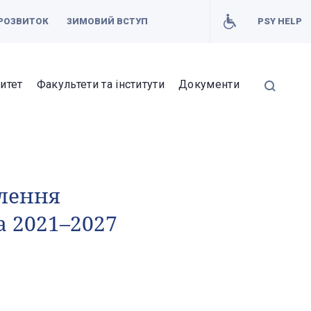
РОЗВИТОК
ЗИМОВИЙ ВСТУП
PSY HELP
итет
Факультети та інститути
Документи
блення
а 2021–2027