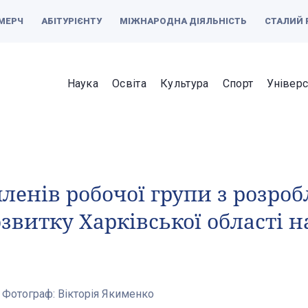
МЕРЧ
АБІТУРІЄНТУ
МІЖНАРОДНА ДІЯЛЬНІСТЬ
СТАЛИЙ 
Наука
Освіта
Культура
Спорт
Універс
членів робочої групи з розро
озвитку Харківської області н
Фотограф:
Вікторія Якименко