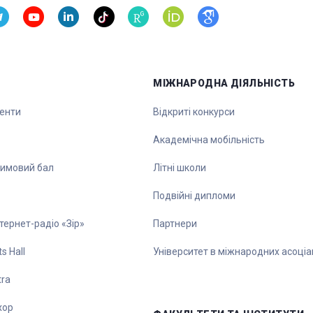
МІЖНАРОДНА ДІЯЛЬНІСТЬ
денти
Відкриті конкурси
Академічна мобільність
зимовий бал
Літні школи
Подвійні дипломи
тернет-радіо «Зір»
Партнери
s Hall
Університет в міжнародних асоціа
tra
хор