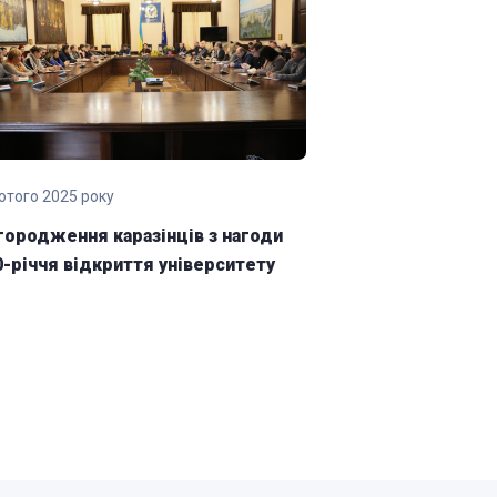
ютого 2025 року
27 січня 2025 року
городження каразінців з нагоди
Нагородження 
0-річчя відкриття університету
Каразінського з
відкриття унів