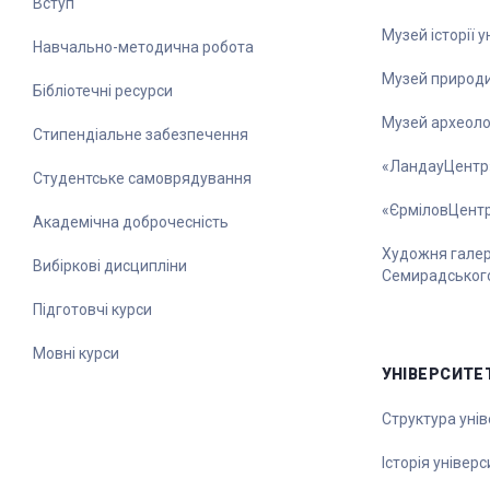
Вступ
Музей історії 
Навчально-методична робота
Музей природ
Бібліотечні ресурси
Музей археолог
Стипендіальне забезпечення
«ЛандауЦентр
Студентське самоврядування
«ЄрміловЦент
Академічна доброчесність
Художня галере
Вибіркові дисципліни
Семирадськог
Підготовчі курси
Мовні курси
УНІВЕРСИТЕ
Структура унів
Історія універс