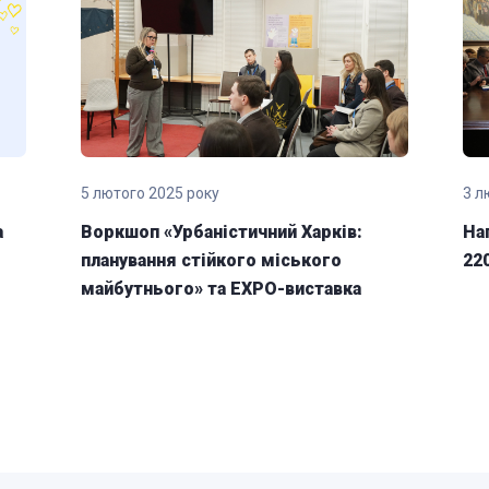
5 лютого 2025 року
3 л
а
Воркшоп «Урбаністичний Харків:
На
планування стійкого міського
22
майбутнього» та EXPO-виставка