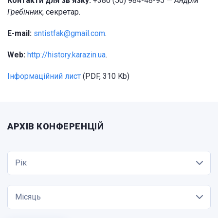
Контакти для зв’язку:
+380 (50) 984-48-95 —
Андрій
Гребінник
, секретар.
E-mail:
sntistfak@gmail.com
.
Web:
http://history.karazin.ua
.
Інформаційний лист
(PDF, 310 Kb)
АРХІВ КОНФЕРЕНЦІЙ
Рік
Місяць